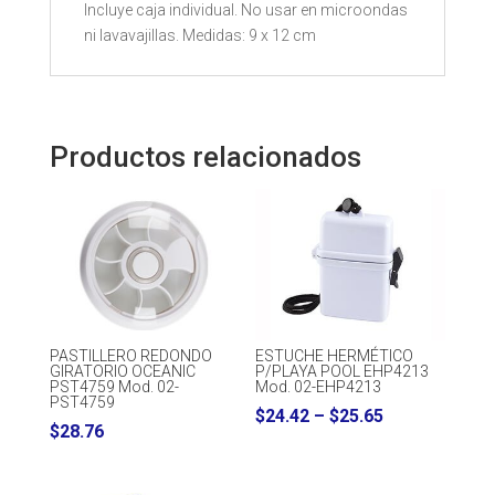
Incluye caja individual. No usar en microondas
ni lavavajillas. Medidas: 9 x 12 cm
Productos relacionados
PASTILLERO REDONDO
ESTUCHE HERMÉTICO
GIRATORIO OCEANIC
P/PLAYA POOL EHP4213
PST4759 Mod. 02-
Mod. 02-EHP4213
PST4759
Price
$
24.42
–
$
25.65
$
28.76
range:
$24.42