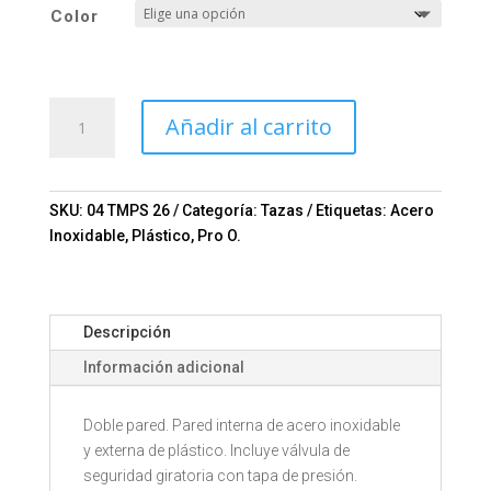
Color
TAZA
Añadir al carrito
TéRMICA
BURGOS
Mod.
04-
SKU:
04 TMPS 26
Categoría:
Tazas
Etiquetas:
Acero
TMPS
Inoxidable
,
Plástico
,
Pro O.
26
cantidad
Descripción
Información adicional
Doble pared. Pared interna de acero inoxidable
y externa de plástico. Incluye válvula de
seguridad giratoria con tapa de presión.