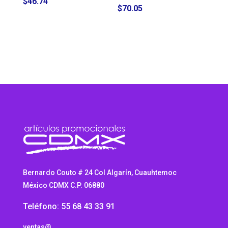
$
46.74
$
70.05
Bernardo Couto # 24 Col Algarín, Cuauhtemoc
México CDMX C.P. 06880
Teléfono: 55 68 43 33 91
ventas@