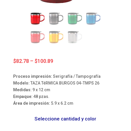
Price
$
82.78
–
$
100.89
range:
$82.78
Proceso impresión:
Serigrafía / Tampografía
through
Modelo:
TAZA TéRMICA BURGOS 04-TMPS 26
$100.89
Medidas:
9 x 12 cm
Empaque:
48 pzas.
Área de impresión:
5.9 x 6.2 cm
Seleccione cantidad y color