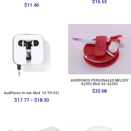
$
16.53
$
11.46
AUDIFONOS PERSONALES MELODY
A2392 Mod. 02-A2392
$
20.68
Audífonos In-ear. Mod. 10-TH-021
Price
$
17.77
–
$
18.50
range:
$17.77
through
$18.50