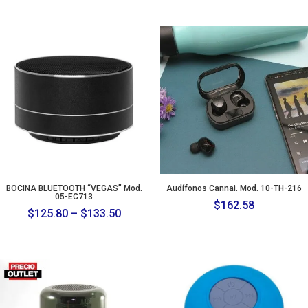
BOCINA BLUETOOTH “VEGAS” Mod.
Audífonos Cannai. Mod. 10-TH-216
05-EC713
$
162.58
Price
$
125.80
–
$
133.50
range:
$125.80
through
$133.50