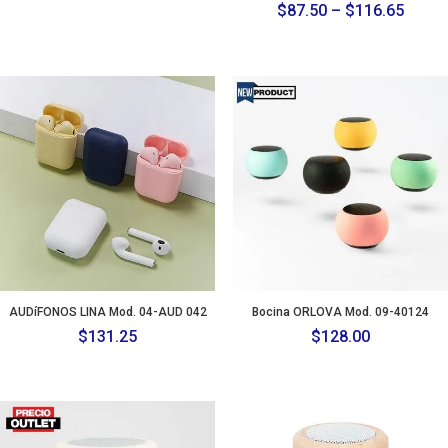
Price
$
87.50
–
$
116.65
range
$87.5
throu
$116.
AUDíFONOS LINA Mod. 04-AUD 042
Bocina ORLOVA Mod. 09-40124
$
131.25
$
128.00