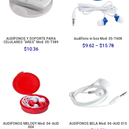
AUDÍFONOS Y SOPORTE PARA
Audífono in box Mod. 05-T408
CELULARES “ARES” Mod. 05-T389
Price
$
9.62
–
$
15.78
$
10.36
range:
$9.62
throug
$15.78
AUDíFONOS MELODY Mod. 04-AUD
AUDíFONOS BELA Mod. 04-AUD 015
004