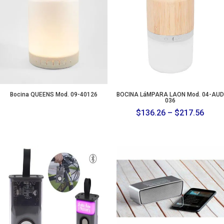
Bocina QUEENS Mod. 09-40126
BOCINA LáMPARA LAON Mod. 04-AUD
036
Price
$
136.26
–
$
217.56
range
$136
thro
$217