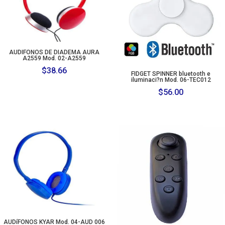
AUDIFONOS DE DIADEMA AURA
A2559 Mod. 02-A2559
$
38.66
FIDGET SPINNER bluetooth e
iluminaci?n Mod. 06-TEC012
$
56.00
AUDíFONOS KYAR Mod. 04-AUD 006