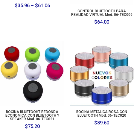
Price
$
35.96
–
$
61.06
CONTROL BLUETOOTH PARA
range:
REALIDAD VIRTUAL Mod. 06-TEC009
$35.96
$
64.00
through
$61.06
BOCINA BLUETOOHT REDONDA
BOCINA METALICA ROSA CON
ECONOMICA CON BLUETOOTH Y
BLUETOOTH Mod. 06-TEC020
SPEAKER Mod. 06-TEC021
$
89.60
$
75.20