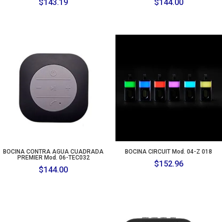
$
143.19
$
144.00
BOCINA CONTRA AGUA CUADRADA
BOCINA CIRCUIT Mod. 04-Z 018
PREMIER Mod. 06-TEC032
$
152.96
$
144.00