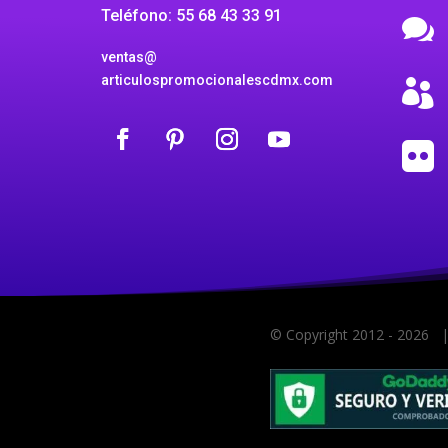
Teléfono: 55 68 43 33 91

ventas@
articulospromocionalescdmx.com


© Copyright 2012 -
2026
| 