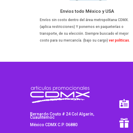
Envios todo México y USA
Envíos sin costo dentro del área metropolitana CDMX.
(aplica restricciones) Y ponemos en paqueterías o
transporte, de su elección. Siempre buscado el mejor
costo para su mercancía. (bajo su cargo)
ver politicas.

Bernardo Couto # 24 Col Algarín,
Cuauhtemoc

México CDMX C.P. 06880