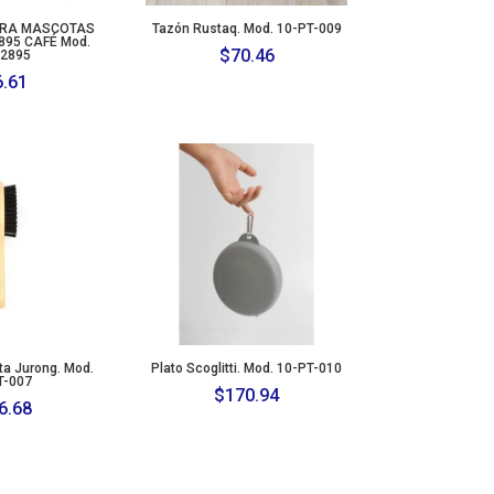
ARA MASCOTAS
Tazón Rustaq. Mod. 10-PT-009
895 CAFÉ Mod.
$
70.46
2895
6.61
ta Jurong. Mod.
Plato Scoglitti. Mod. 10-PT-010
T-007
$
170.94
6.68