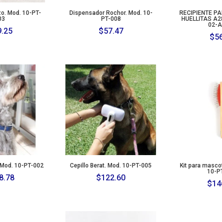
o. Mod. 10-PT-
Dispensador Rochor. Mod. 10-
RECIPIENTE P
03
PT-008
HUELLITAS A2
02-A
9.25
$
57.47
$
5
 Mod. 10-PT-002
Cepillo Berat. Mod. 10-PT-005
Kit para masco
10-P
8.78
$
122.60
$
14