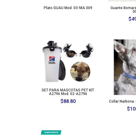
Plato GUAU Mod. 03-MA 009
Guante Bomarz
0
$
4
SET PARA MASCOTAS PET KIT
A2796 Mod. 02-A2796
$
88.80
Collar Narbona.
$
10