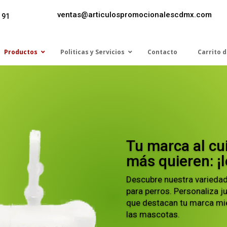
ventas@articulospromocionalescdmx.com
 91
Productos
Politicas y Servicios
Contacto
Carrito 
Tu marca al cu
más quieren: ¡l
Descubre nuestra variedad
para perros. Personaliza j
que destacan tu marca mie
las mascotas.