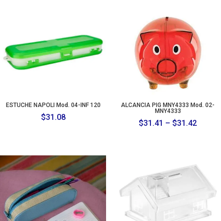
ESTUCHE NAPOLI Mod. 04-INF 120
ALCANCIA PIG MNY4333 Mod. 02-
MNY4333
$
31.08
Price
$
31.41
–
$
31.42
range:
$31.4
throu
$31.4