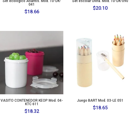
Set ecológico Atlantis. Mod. 10-DK-
Set escolar Uvira. Mod. 10-DK-090
041
$
20.10
$
18.66
VASITO CONTENEDOR KEOP Mod. 04-
Juego BART Mod. 03-LE 051
KTC 611
$
18.65
$
18.32