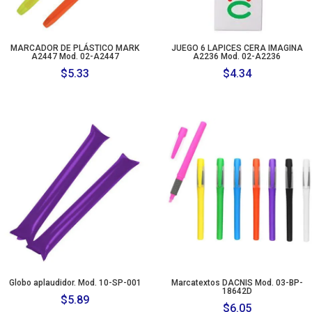
MARCADOR DE PLÁSTICO MARK
JUEGO 6 LAPICES CERA IMAGINA
A2447 Mod. 02-A2447
A2236 Mod. 02-A2236
$
5.33
$
4.34
Globo aplaudidor. Mod. 10-SP-001
Marcatextos DACNIS Mod. 03-BP-
18642D
$
5.89
$
6.05