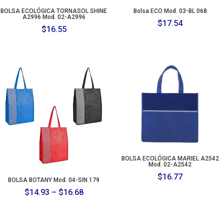
BOLSA ECOLÓGICA TORNASOL SHINE
Bolsa ECO Mod. 03-BL 068
A2996 Mod. 02-A2996
$
17.54
$
16.55
BOLSA ECOLÓGICA MARIEL A2542
Mod. 02-A2542
$
16.77
BOLSA BOTANY Mod. 04-SIN 179
Price
$
14.93
–
$
16.68
range:
$14.93