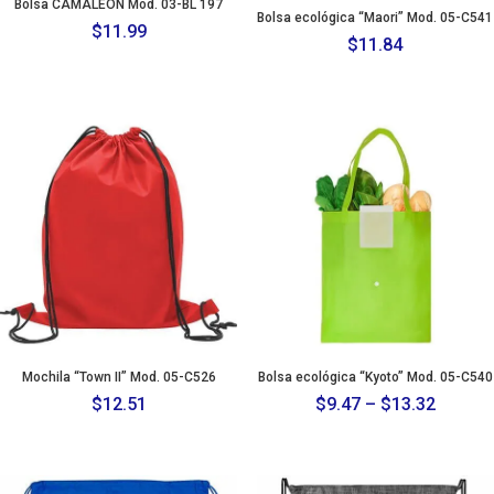
Bolsa CAMALEON Mod. 03-BL 197
Bolsa ecológica “Maori” Mod. 05-C541
$
11.99
$
11.84
Mochila “Town II” Mod. 05-C526
Bolsa ecológica “Kyoto” Mod. 05-C540
Price
$
12.51
$
9.47
–
$
13.32
range:
$9.47
throug