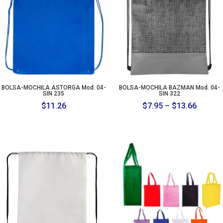
$13.32
BOLSA-MOCHILA ASTORGA Mod. 04-
BOLSA-MOCHILA BAZMAN Mod. 04-
SIN 235
SIN 322
Price
$
11.26
$
7.95
–
$
13.66
range:
$7.95
throug
$13.66