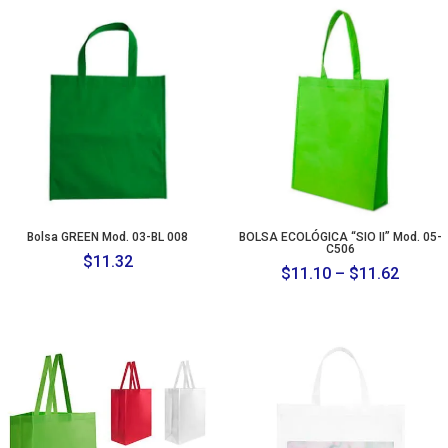
Bolsa GREEN Mod. 03-BL 008
BOLSA ECOLÓGICA “SIO II” Mod. 05-
C506
$
11.32
Price
$
11.10
–
$
11.62
range:
$11.1
throu
$11.6