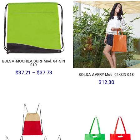
BOLSA-MOCHILA SURF Mod. 04-SIN
019
Price
$
37.21
–
$
37.73
BOLSA AVERY Mod. 04-SIN 048
range:
$
12.30
$37.21
through
$37.73