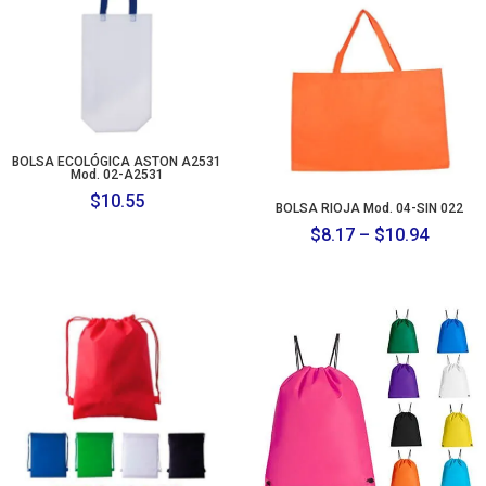
BOLSA ECOLÓGICA ASTON A2531
Mod. 02-A2531
$
10.55
BOLSA RIOJA Mod. 04-SIN 022
Price
$
8.17
–
$
10.94
range:
$8.17
throug
$10.94