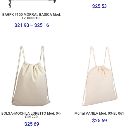
$
25.53
BAGPK #100 MORRAL BASICA Mod.
12-B000100
Price
$
21.90
–
$
25.16
range:
$21.90
through
$25.16
BOLSA-MOCHILA LORETTO Mod. 04-
Morral VANILA Mod. 03-BL 061
SIN 220
$
25.69
$
25.69