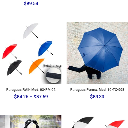
$
89.54
Paraguas RAIN Mod. 03-PM 02
Paraguas Parma. Mod. 10-TX-008
Price
$
84.26
–
$
87.69
$
89.33
range:
$84.26
through
$87.69