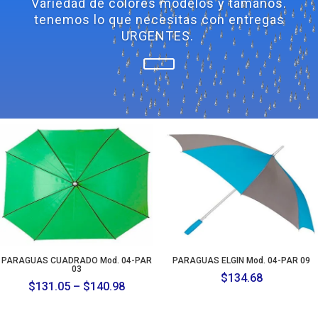
Variedad de colores modelos y tamaños.
tenemos lo que necesitas con entregas
URGENTES.
PARAGUAS CUADRADO Mod. 04-PAR
PARAGUAS ELGIN Mod. 04-PAR 09
03
$
134.68
Price
$
131.05
–
$
140.98
range: