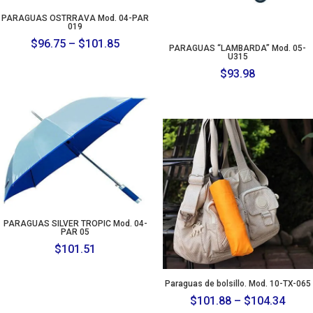
PARAGUAS OSTRRAVA Mod. 04-PAR
019
Price
$
96.75
–
$
101.85
PARAGUAS “LAMBARDA” Mod. 05-
U315
range:
$
93.98
$96.75
through
$101.85
PARAGUAS SILVER TROPIC Mod. 04-
PAR 05
$
101.51
Paraguas de bolsillo. Mod. 10-TX-065
Price
$
101.88
–
$
104.34