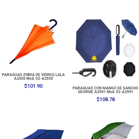
range
$101
thro
$104
PARAGUAS (FIBRA DE VIDRIO) LALA
A2550 Mod. 02-A2550
$
101.90
PARAGUAS CON MANGO DE GANCHO
GEORGIE A2991 Mod. 02-A2991
$
108.78