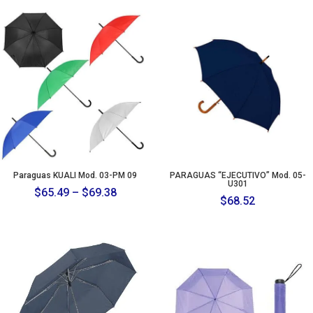
Paraguas KUALI Mod. 03-PM 09
PARAGUAS “EJECUTIVO” Mod. 05-
U301
Price
$
65.49
–
$
69.38
$
68.52
range:
$65.49
through
$69.38