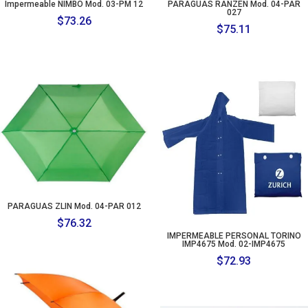
Impermeable NIMBO Mod. 03-PM 12
PARAGUAS RANZEN Mod. 04-PAR
027
$
73.26
$
75.11
PARAGUAS ZLIN Mod. 04-PAR 012
$
76.32
IMPERMEABLE PERSONAL TORINO
IMP4675 Mod. 02-IMP4675
$
72.93