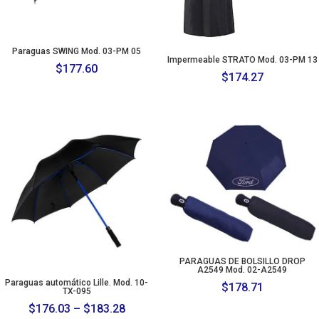
Paraguas SWING Mod. 03-PM 05
Impermeable STRATO Mod. 03-PM 13
$
177.60
$
174.27
PARAGUAS DE BOLSILLO DROP
A2549 Mod. 02-A2549
Paraguas automático Lille. Mod. 10-
$
178.71
TX-095
Price
$
176.03
–
$
183.28