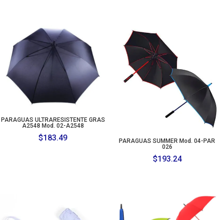
range:
$176.03
through
$183.28
PARAGUAS ULTRARESISTENTE GRAS
A2548 Mod. 02-A2548
$
183.49
PARAGUAS SUMMER Mod. 04-PAR
026
$
193.24