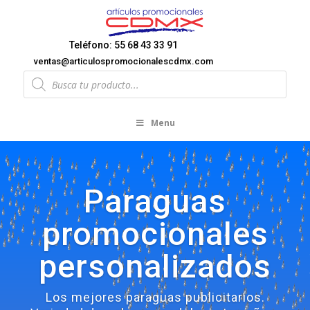
Teléfono: 55 68 43 33 91
ventas@articulospromocionalescdmx.com
Products
search
Menu
Paraguas
promocionales
personalizados
Los mejores paraguas publicitarios.