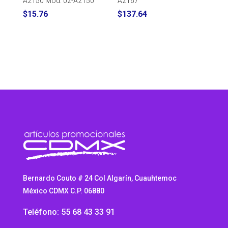
A2150 Mod. 02-A2150
A2167
$
15.76
$
137.64
Bernardo Couto # 24 Col Algarín, Cuauhtemoc
México CDMX C.P. 06880
Teléfono: 55 68 43 33 91