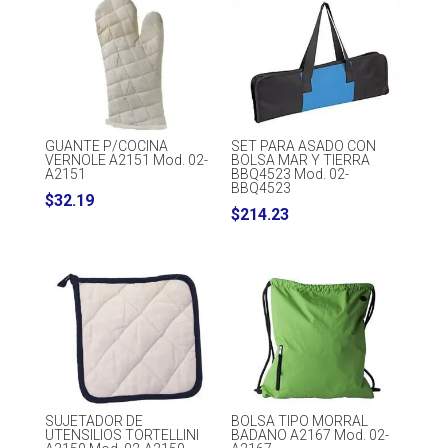
through
through
$142.08
$202.02
GUANTE P/COCINA
SET PARA ASADO CON
VERNOLE A2151 Mod. 02-
BOLSA MAR Y TIERRA
A2151
BBQ4523 Mod. 02-
BBQ4523
$
32.19
$
214.23
SUJETADOR DE
BOLSA TIPO MORRAL
UTENSILIOS TORTELLINI
BADANO A2167 Mod. 02-