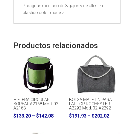
Paraguas mediano de 8 gajos y detalles en
plástico color madera.
Productos relacionados
HIELERA CIRCULAR
BOLSA MALETIN PARA
BOREAL A2168 Mod. 02-
LAPTOP ROCHESTER
A2168
A2292 Mod. 02-A2292
Price
Price
$
133.20
–
$
142.08
$
191.93
–
$
202.02
range:
range:
$133.20
$191.93