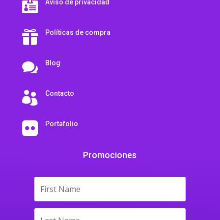
Aviso de privacidad

Políticas de compra

Blog

Contacto

Portafolio

Promociones