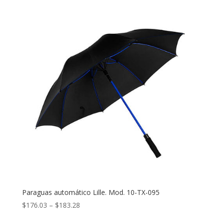
Paraguas automático Lille. Mod. 10-TX-095
Price
$
176.03
–
$
183.28
range: