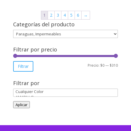
$176.03
through
1
2
3
4
5
6
→
$183.28
Categorías del producto
Filtrar por precio
Precio
Precio
Precio:
$0
—
$310
Filtrar
mínimo
máxim
Filtrar por
Aplicar