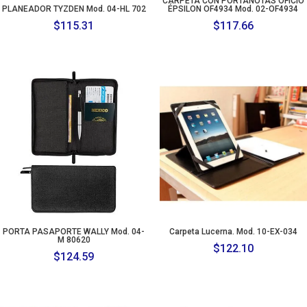
CARPETA CON PORTANOTAS OFICIO
PLANEADOR TYZDEN Mod. 04-HL 702
ÉPSILON OF4934 Mod. 02-OF4934
$
115.31
$
117.66
PORTA PASAPORTE WALLY Mod. 04-
Carpeta Lucerna. Mod. 10-EX-034
M 80620
$
122.10
$
124.59