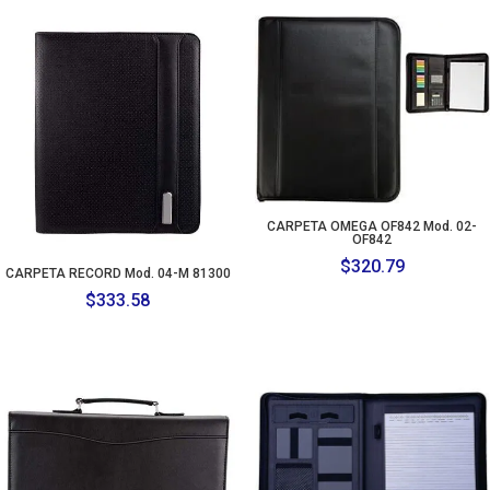
CARPETA OMEGA OF842 Mod. 02-
OF842
$
320.79
CARPETA RECORD Mod. 04-M 81300
$
333.58