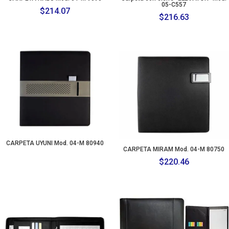
05-C557
$
214.07
$
216.63
CARPETA UYUNI Mod. 04-M 80940
CARPETA MIRAM Mod. 04-M 80750
$
220.46