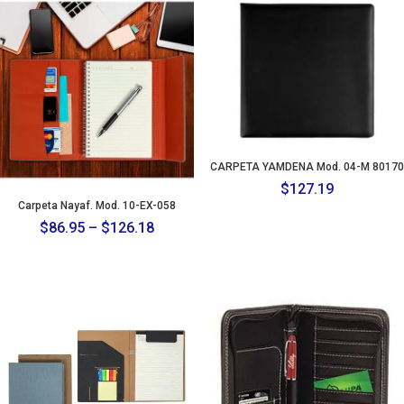
CARPETA YAMDENA Mod. 04-M 80170
$
127.19
Carpeta Nayaf. Mod. 10-EX-058
Price
$
86.95
–
$
126.18
range:
$86.95
through
$126.18