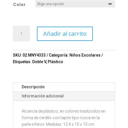
Color
ALCANCIA
Añadir al carrito
PIG
MNY4333
Mod.
02-
SKU:
02 MNY4333
Categoría:
Niños Escolares
MNY4333
Etiquetas:
Doble V
,
Plástico
cantidad
Descripción
Información adicional
Alcancía de plástico, en colores traslúcidos en
forma de cerdito con tapón tipo rosca en la
parte inferior. Medidas: 12.4 x 10 x 10 cm