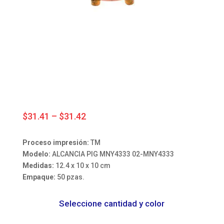
Price
$
31.41
–
$
31.42
range:
$31.41
Proceso impresión:
TM
through
Modelo:
ALCANCIA PIG MNY4333 02-MNY4333
$31.42
Medidas:
12.4 x 10 x 10 cm
Empaque:
50 pzas.
Seleccione cantidad y color