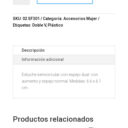
BASIC
SF301
Mod.
SKU:
02 SF301
Categoría:
Accesorios Mujer
02-
Etiquetas:
Doble V
,
Plástico
SF301
cantidad
Descripción
Información adicional
Estuche semicircular con espejo dual: con
aumento y espejo normal. Medidas: 6.6 x 6.1
cm
Productos relacionados