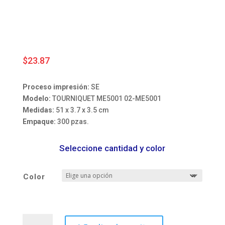
$
23.87
Proceso impresión:
SE
Modelo:
TOURNIQUET ME5001 02-ME5001
Medidas:
51 x 3.7 x 3.5 cm
Empaque:
300 pzas.
Seleccione cantidad y color
Color
TOURNIQUET