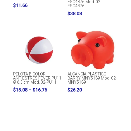
ESC4876 Mod. 02-
$
11.66
ESC4876
$
38.08
PELOTA BICOLOR
ALCANCIA PLASTICO
ANTIESTRES FEVER PU11
BARRY MNY5189 Mod. 02-
Ø 6.3 cm Mod. 02-PU11
MNY5189
Price
$
15.08
–
$
16.76
$
26.20
range:
$15.08
through
$16.76