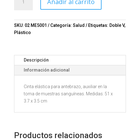
Añadir al carrito
ME5001
Mod.
02-
ME5001
SKU:
02 ME5001
Categoría:
Salud
Etiquetas:
Doble V
,
cantidad
Plástico
Descripción
Información adicional
Cinta elástica para antebrazo, auxiliar en la
toma de muestras sanguíneas. Medidas: 51 x
3.7 x 3.5 cm
Productos relacionados