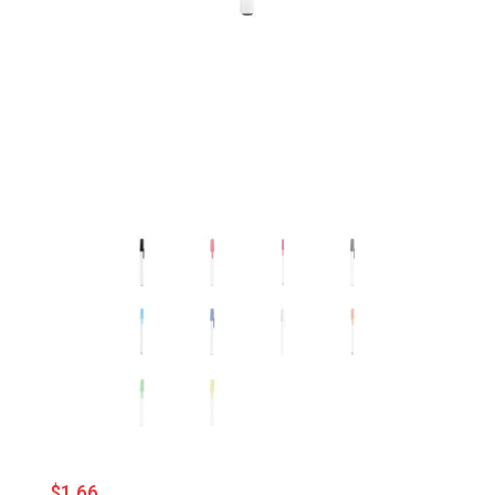
$
1.66