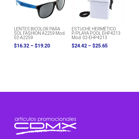
LENTES BICOLOR PARA
ESTUCHE HERMÉTICO
SOL FASHION A2259 Mod.
P/PLAYA POOL EHP4213
02-A2259
Mod. 02-EHP4213
Price
Price
$
16.32
–
$
19.20
$
24.42
–
$
25.65
range:
range:
$16.32
$24.42
through
through
$19.20
$25.65