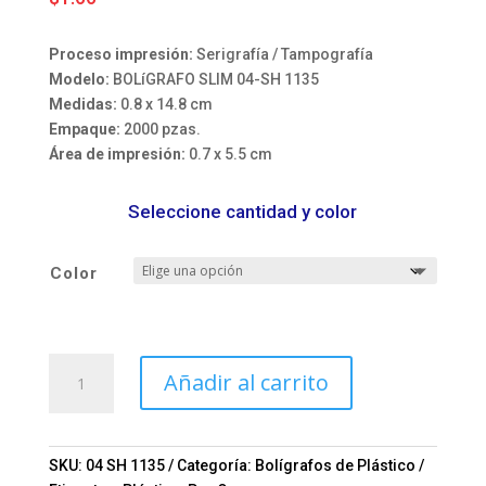
Proceso impresión:
Serigrafía / Tampografía
Modelo:
BOLíGRAFO SLIM 04-SH 1135
Medidas:
0.8 x 14.8 cm
Empaque:
2000 pzas.
Área de impresión:
0.7 x 5.5 cm
Seleccione cantidad y color
Color
BOLíGRAFO
Añadir al carrito
SLIM
Mod.
04-
SH
SKU:
04 SH 1135
Categoría:
Bolígrafos de Plástico