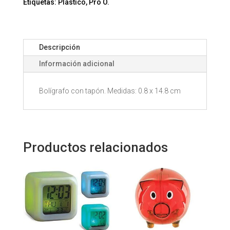
1135
Etiquetas:
Plástico
,
Pro O.
cantidad
Descripción
Información adicional
Bolígrafo con tapón. Medidas: 0.8 x 14.8 cm
Productos relacionados