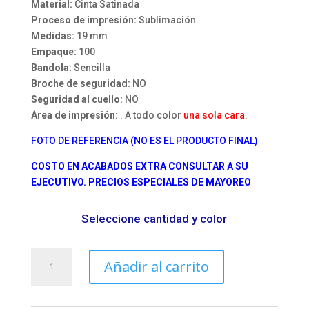
Material:
Cinta Satinada
Proceso de impresión:
Sublimación
Medidas:
19 mm
Empaque:
100
Bandola:
Sencilla
Broche de seguridad:
NO
Seguridad al cuello:
NO
Área de impresión:
. A todo color
una sola cara
.
FOTO DE REFERENCIA (NO ES EL PRODUCTO FINAL)
COSTO EN ACABADOS EXTRA CONSULTAR A SU
EJECUTIVO. PRECIOS ESPECIALES DE MAYOREO
Seleccione cantidad y color
Cordon
Añadir al carrito
para
gafete
yoyo