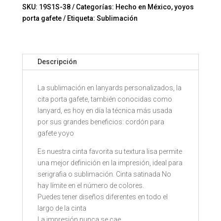
Mod.
SKU:
19S1S-38
Categorías:
Hecho en México
,
yoyos
11-
porta gafete
Etiqueta:
Sublimación
19S1S-
38
cantidad
Descripción
La sublimación en lanyards personalizados, la
cita porta gafete, también conocidas como
lanyard, es hoy en día la técnica más usada
por sus grandes beneficios: cordón para
gafete yoyo
Es nuestra cinta favorita su textura lisa permite
una mejor definición en la impresión, ideal para
serigrafia o sublimación. Cinta satinada No
hay límite en el número de colores.
Puedes tener diseños diferentes en todo el
largo de la cinta
La impresión nunca se cae