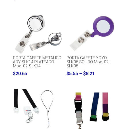
PORTA GAFETE METALICO
PORTA GAFETE YOYO
ADY SLK14 PLATEADO
SLK05 SOLIDO Mod. 02-
Mod. 02-SLK14
SLK05
Price
$
20.65
$
5.55
–
$
8.21
range:
$5.55
through
$8.21