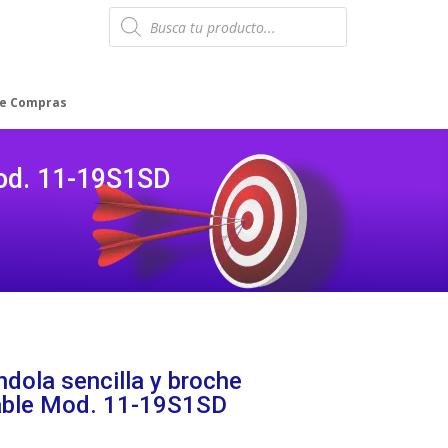
Products
search
de Compras
od. 11-19S1SD
dola sencilla y broche
ble Mod. 11-19S1SD