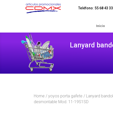
Teléfono: 55 68 43 33
Inicio
Lanyard band
Home
/
yoyos porta gafete
/ Lanyard bandol
desmontable Mod. 11-19S1SD