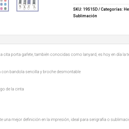
y
broche
SKU:
19S1SD
Categorías:
He
desmontable
Sublimación
Mod.
11-
19S1SD
cantidad
la cita porta gafete, también conocidas como lanyard, es hoy en día l
 con bandola sencilla y broche desmontable
go de la cinta
ite una mejor definición en la impresión, ideal para serigrafia o sublimac