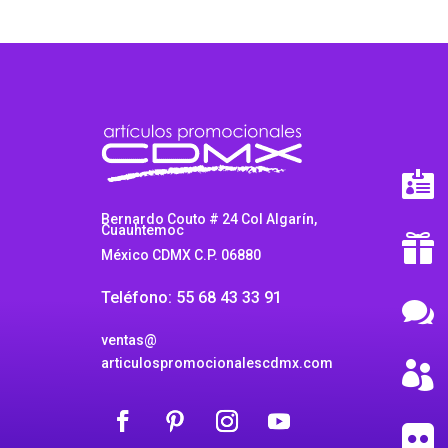

Bernardo Couto # 24 Col Algarín,
Cuauhtemoc

México CDMX C.P. 06880
Teléfono: 55 68 43 33 91

ventas@
articulospromocionalescdmx.com

