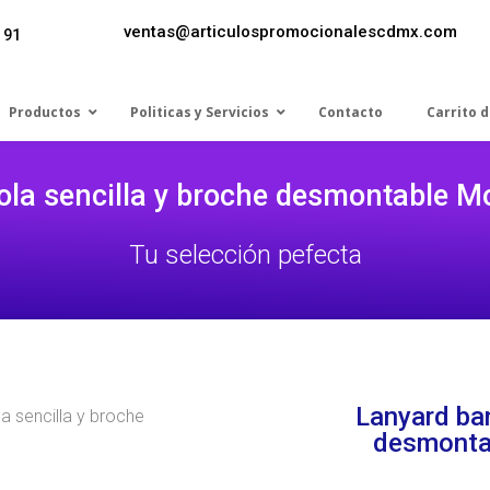
ventas@articulospromocionalescdmx.com
 91
Productos
Politicas y Servicios
Contacto
Carrito 
ola sencilla y broche desmontable M
Tu selección pefecta
Lanyard ban
a sencilla y broche
desmonta