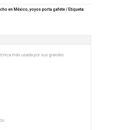
cho en México
,
yoyos porta gafete
Etiqueta:
a técnica más usada por sus grandes
ión.