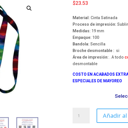
$
23.53
Material:
Cinta Satinada
Proceso de impresión:
Subli
Medidas:
19 mm
Empaque:
100
Bandola:
Sencilla
Broche desmontable :
si
Área de impresión:
. A todo
c
desmontable
COSTO EN ACABADOS EXTRA 
ESPECIALES DE MAYOREO
Selec
Lanyard
Añadir al
bandola
sencilla