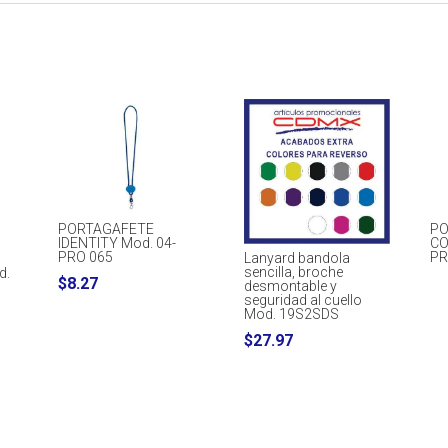
PORTAGAFETE
PO
IDENTITY Mod. 04-
CO
PRO 065
PR
Lanyard bandola
sencilla, broche
d.
$
8.27
desmontable y
seguridad al cuello
Mod. 19S2SDS
$
27.97