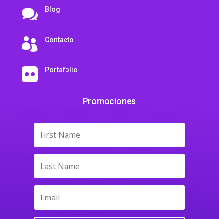
Blog

Contacto

Portafolio

Promociones