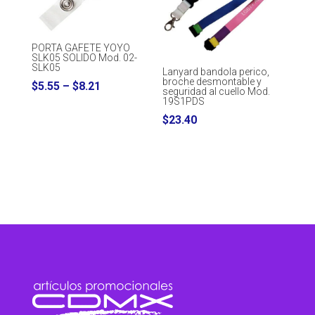
PORTA GAFETE YOYO
SLK05 SOLIDO Mod. 02-
SLK05
Lanyard bandola perico,
broche desmontable y
Price
$
5.55
–
$
8.21
seguridad al cuello Mod.
19S1PDS
range:
$
23.40
$5.55
through
$8.21