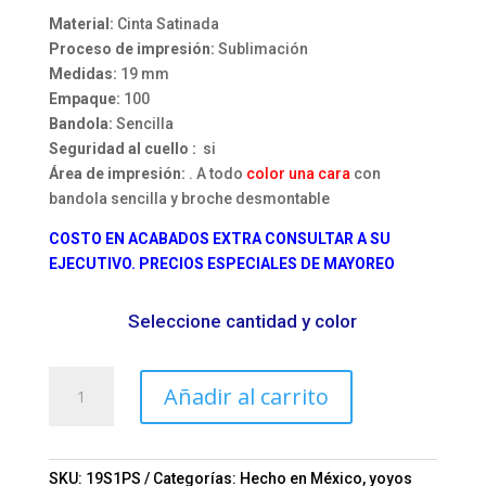
Material:
Cinta Satinada
Proceso de impresión:
Sublimación
Medidas:
19 mm
Empaque:
100
Bandola:
Sencilla
Seguridad al cuello :
si
Área de impresión:
. A todo
color una cara
con
bandola sencilla y broche desmontable
COSTO EN ACABADOS EXTRA CONSULTAR A SU
EJECUTIVO. PRECIOS ESPECIALES DE MAYOREO
Seleccione cantidad y color
Lanyard
Añadir al carrito
sublimado
bandola
perico
y
SKU:
19S1PS
Categorías:
Hecho en México
,
yoyos