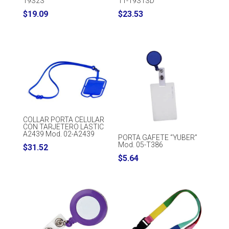
19S2S
11-19S1SD
$
19.09
$
23.53
COLLAR PORTA CELULAR
CON TARJETERO LASTIC
A2439 Mod. 02-A2439
PORTA GAFETE “YUBER”
Mod. 05-T386
$
31.52
$
5.64