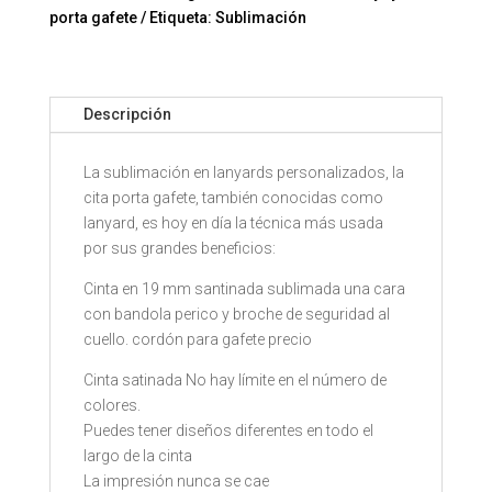
seguridad
porta gafete
Etiqueta:
Sublimación
al
cuello
Mod.
Descripción
11-
191PS
cantidad
La sublimación en lanyards personalizados, la
cita porta gafete, también conocidas como
lanyard, es hoy en día la técnica más usada
por sus grandes beneficios:
Cinta en 19 mm santinada sublimada una cara
con bandola perico y broche de seguridad al
cuello. cordón para gafete precio
Cinta satinada No hay límite en el número de
colores.
Puedes tener diseños diferentes en todo el
largo de la cinta
La impresión nunca se cae