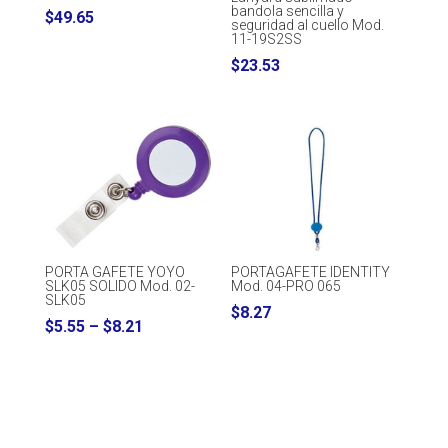
bandola sencilla y
$
49.65
seguridad al cuello Mod.
11-19S2SS
$
23.53
PORTAGAFETE IDENTITY
PORTA GAFETE YOYO
Mod. 04-PRO 065
SLK05 SOLIDO Mod. 02-
SLK05
$
8.27
Price
$
5.55
–
$
8.21
range:
$5.55
through
$8.21