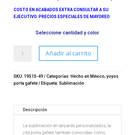
COSTO EN ACABADOS EXTRA CONSULTAR A SU
EJECUTIVO. PRECIOS ESPECIALES DE MAYOREO
Seleccione cantidad y color
Cintas
Añadir al carrito
para
gafetes
Cancún
Mod.
SKU:
19S1S-49
Categorías:
Hecho en México
,
yoyos
11-
porta gafete
Etiqueta:
Sublimación
19S1S-
49
cantidad
Descripción
La sublimación en lanyards personalizados, la
cita porta gafete, también conocidas como