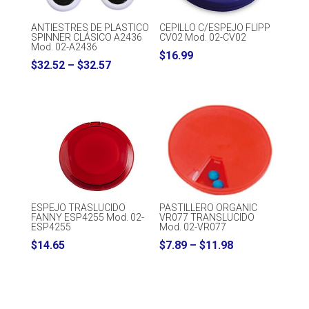
ANTIESTRES DE PLASTICO
CEPILLO C/ESPEJO FLIPP
SPINNER CLÁSICO A2436
CV02 Mod. 02-CV02
Mod. 02-A2436
$
16.99
Price
$
32.52
–
$
32.57
range:
$32.52
through
$32.57
ESPEJO TRASLUCIDO
PASTILLERO ORGANIC
FANNY ESP4255 Mod. 02-
VR077 TRANSLUCIDO
ESP4255
Mod. 02-VR077
Price
$
14.65
$
7.89
–
$
11.98
range:
$7.89
through