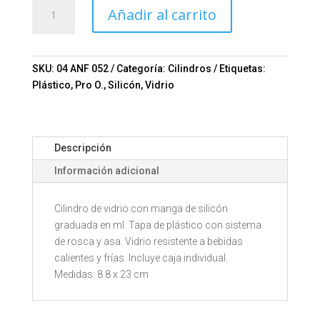
CILINDRO
Añadir al carrito
DE
VIDRIO
IDARA
Mod.
SKU:
04 ANF 052
Categoría:
Cilindros
Etiquetas:
04-
Plástico
,
Pro O.
,
Silicón
,
Vidrio
ANF
052
cantidad
Descripción
Información adicional
Cilindro de vidrio con manga de silicón
graduada en ml. Tapa de plástico con sistema
de rosca y asa. Vidrio resistente a bebidas
calientes y frías. Incluye caja individual.
Medidas: 8.8 x 23 cm