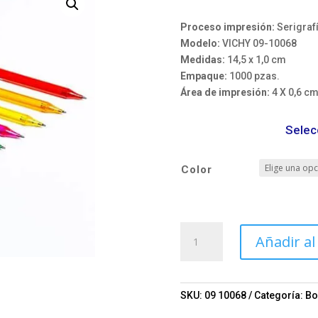
Proceso impresión:
Serigraf
Modelo:
VICHY 09-10068
Medidas:
14,5 x 1,0 cm
Empaque:
1000 pzas.
Área de impresión:
4 X 0,6 c
Selec
Color
Bolígrafo
Añadir al
VICHY
Mod.
09-
10068
SKU:
09 10068
Categoría:
Bo
cantidad