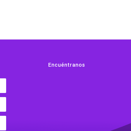
$16.32
through
$19.20
Encuéntranos