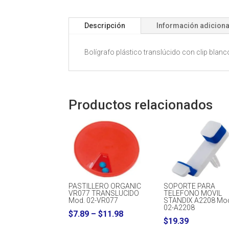
Descripción
Información adiciona
Bolígrafo plástico translúcido con clip blanco
Productos relacionados
PASTILLERO ORGANIC
SOPORTE PARA
VR077 TRANSLUCIDO
TELEFONO MOVIL
Mod. 02-VR077
STANDIX A2208 Mo
02-A2208
Price
$
7.89
–
$
11.98
$
19.39
range: