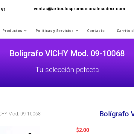
ventas@articulospromocionalescdmx.com
 91
Productos
Politicas y Servicios
Contacto
Carrito 
Bolígrafo VICHY Mod. 09-10068
Tu selección pefecta
Bolígrafo
ICHY Mod. 09-10068
$
2.00