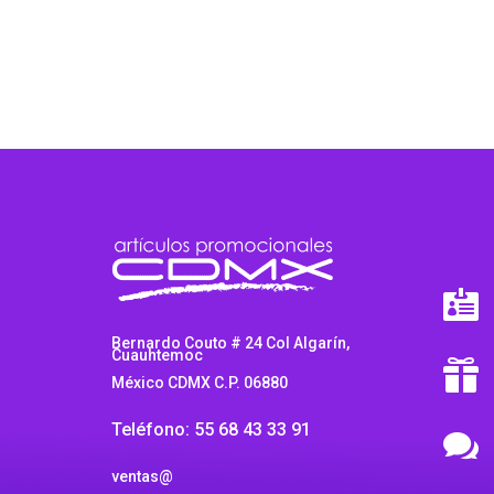
$7.89
through
$11.98

Bernardo Couto # 24 Col Algarín,
Cuauhtemoc

México CDMX C.P. 06880
Teléfono: 55 68 43 33 91

ventas@