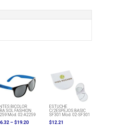
NTES BICOLOR
ESTUCHE
RA SOL FASHION
C/2ESPEJOS BASIC
259 Mod. 02-A2259
SF301 Mod. 02-SF301
Price
6.32
–
$
19.20
$
12.21
range: