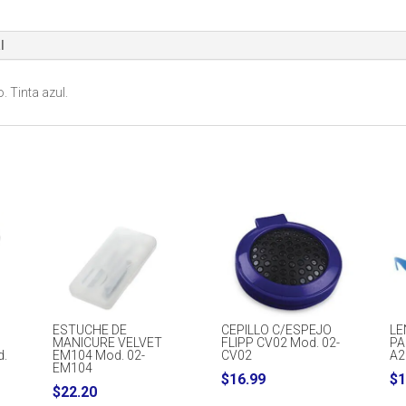
l
. Tinta azul.
ESTUCHE DE
CEPILLO C/ESPEJO
LE
MANICURE VELVET
FLIPP CV02 Mod. 02-
PA
d.
EM104 Mod. 02-
CV02
A2
EM104
$
16.99
$
1
$
22.20