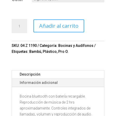
BOCINA
Añadir al carrito
RIOJA
Mod.
04-
Z
SKU:
04 Z 1190
Categoría:
Bocinas y Audífonos
1190
Etiquetas:
Bambú
,
Plástico
,
Pro O.
cantidad
Descripción
Información adicional
Bocina bluetooth con batería recargable.
Reproducción de música de 2 hrs
aproximadamente. Controles integrados de
llamadas, volumen y reproducción de audio.