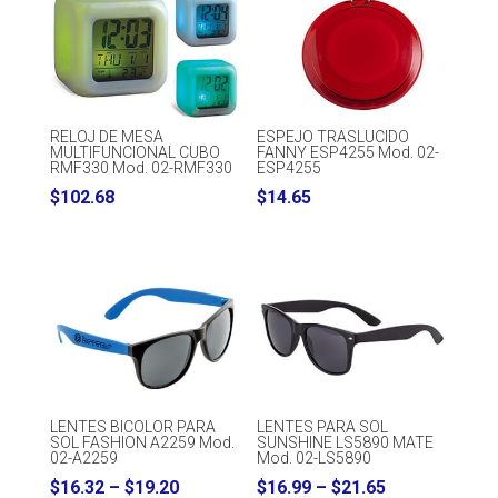
RELOJ DE MESA
ESPEJO TRASLUCIDO
MULTIFUNCIONAL CUBO
FANNY ESP4255 Mod. 02-
RMF330 Mod. 02-RMF330
ESP4255
$
102.68
$
14.65
LENTES BICOLOR PARA
LENTES PARA SOL
SOL FASHION A2259 Mod.
SUNSHINE LS5890 MATE
02-A2259
Mod. 02-LS5890
Price
Price
$
16.32
–
$
19.20
$
16.99
–
$
21.65