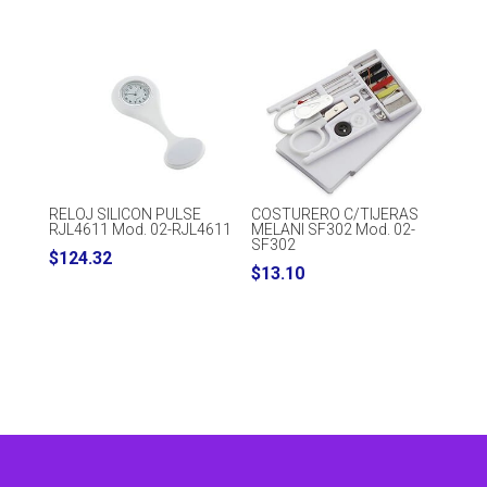
range:
range:
$16.32
$16.99
through
through
$19.20
$21.65
RELOJ SILICON PULSE
COSTURERO C/TIJERAS
RJL4611 Mod. 02-RJL4611
MELANI SF302 Mod. 02-
SF302
$
124.32
$
13.10