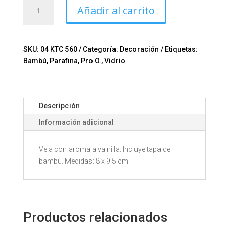
VELA
Añadir al carrito
SANTELI
Mod.
04-
KTC
SKU:
04 KTC 560
Categoría:
Decoración
Etiquetas:
560
Bambú
,
Parafina
,
Pro O.
,
Vidrio
cantidad
Descripción
Información adicional
Vela con aroma a vainilla. Incluye tapa de
bambú. Medidas: 8 x 9.5 cm
Productos relacionados