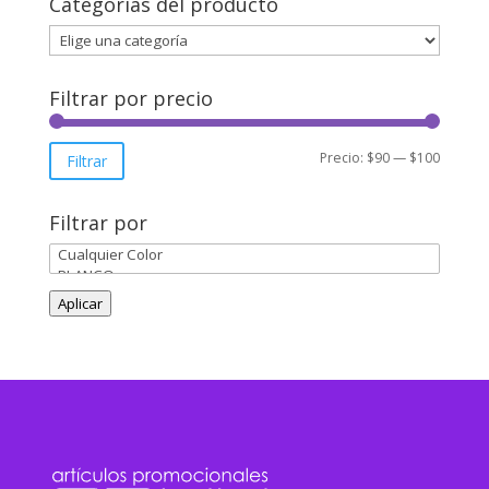
Categorías del producto
Filtrar por precio
Precio
Precio
Precio:
$90
—
$100
Filtrar
mínimo
máxim
Filtrar por
Aplicar