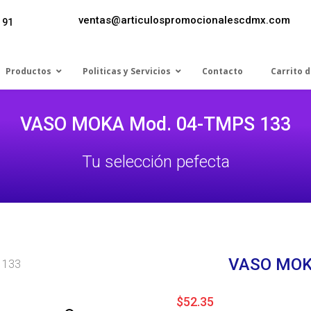
ventas@articulospromocionalescdmx.com
 91
Productos
Politicas y Servicios
Contacto
Carrito 
VASO MOKA Mod. 04-TMPS 133
Tu selección pefecta
VASO MOK
 133
$
52.35