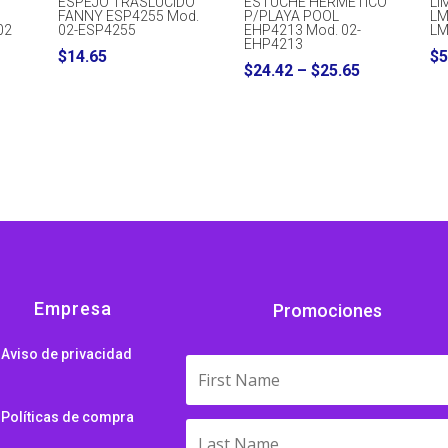
ESPEJO TRASLUCIDO
ESTUCHE HERMÉTICO
LI
FANNY ESP4255 Mod.
P/PLAYA POOL
LM
02
02-ESP4255
EHP4213 Mod. 02-
LM
EHP4213
$
14.65
$
5
Price
$
24.42
–
$
25.65
range:
$24.42
through
$25.65
Empresa
Promociones
Aviso de privacidad
Políticas de compra