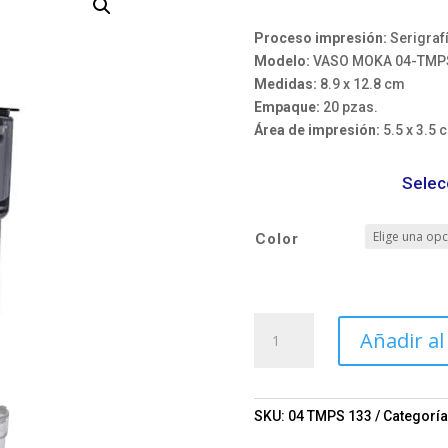
Proceso impresión:
Serigraf
Modelo:
VASO MOKA 04-TMP
Medidas:
8.9 x 12.8 cm
Empaque:
20 pzas.
Área de impresión:
5.5 x 3.5 
Selec
Color
VASO
Añadir al
MOKA
Mod.
04-
TMPS
SKU:
04 TMPS 133
Categoría
133