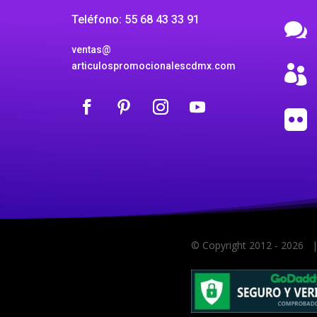
Teléfono: 55 68 43 33 91

ventas@
articulospromocionalescdmx.com


© Copyright 2012 -
2026 |