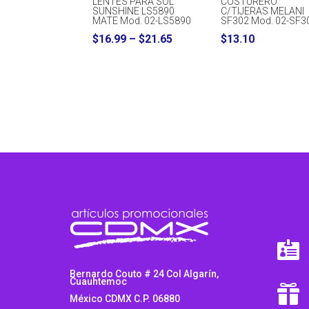
LENTES PARA SOL
COSTURERO
SUNSHINE LS5890
C/TIJERAS MELANI
MATE Mod. 02-LS5890
SF302 Mod. 02-SF3
Price
$
16.99
–
$
21.65
$
13.10
range:
$16.99
through
$21.65

Bernardo Couto # 24 Col Algarín,
Cuauhtemoc

México CDMX C.P. 06880