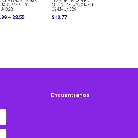
MA DE UÑAS LARISA
LIMA DE UÑAS 4 EN 1
U4328 Mod. 02-
NELLY LMU4329 Mod.
U4328
02-LMU4329
Price
.99
–
$
8.55
$
10.77
range:
$5.99
through
$8.55
Encuéntranos