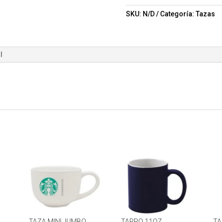
Mod.
02-
SKU:
N/D
Categoría:
Tazas
TL9749
cantidad
l
TAZA MINI JUMBO
TARRO 11OZ.
TA