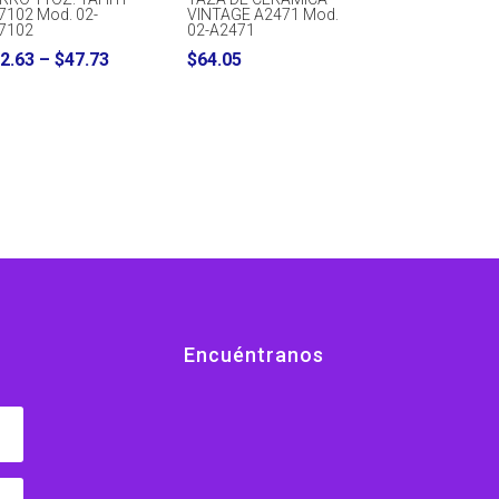
7102 Mod. 02-
VINTAGE A2471 Mod.
7102
02-A2471
Price
2.63
–
$
47.73
$
64.05
range:
$32.63
through
$47.73
Encuéntranos