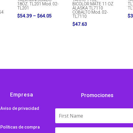
18OZ. TL201 Mod. 02-
BICOLOR MATE 11 OZ
TL
TL201
ALASKA TL7110
TL
54
COBALTO Mod. 02-
Price
$
54.39
–
$
64.05
$
3
TL7110
range:
$
47.63
$54.39
through
$64.05
Empresa
Promociones
Aviso de privacidad
Políticas de compra