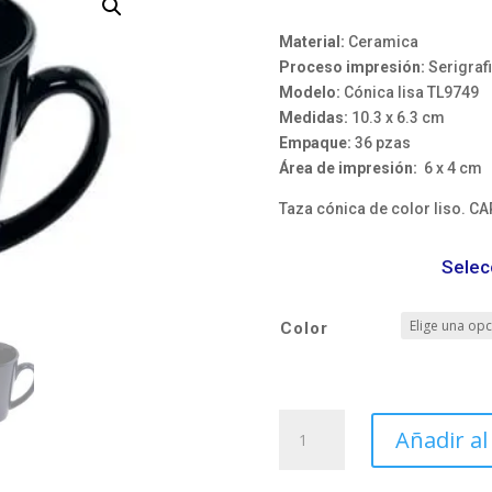
range:
$37.63
Material:
Ceramica
through
Proceso impresión:
Serigraf
$43.96
Modelo:
Cónica lisa TL9749
Medidas:
10.3 x 6.3 cm
Empaque:
36 pzas
Área de impresión:
6 x 4 cm
Taza cónica de color liso. CA
Selec
Color
Taza
Añadir al
cónica
lisa