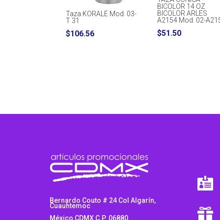
BICOLOR 14 OZ
BICOLOR ARLES
Taza KORALE Mod. 03-
A2154 Mod. 02-A21
T 31
$
51.50
$
106.56

Bernardo Couto # 24 Col Algarín,
Cuauhtemoc

México CDMX C.P. 06880