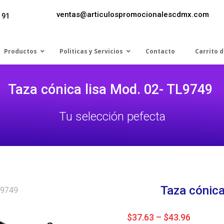
ventas@articulospromocionalescdmx.com
 91
Productos
Politicas y Servicios
Contacto
Carrito 
Taza cónica lisa Mod. 02- TL9749
Tu selección pefecta
Taza cónic
TL9749
Price
$
37.63
–
$
43.96