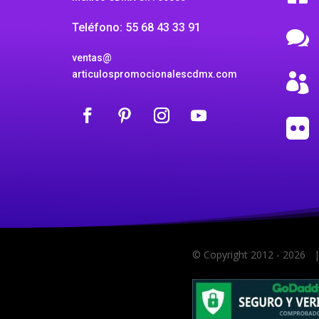
Teléfono: 55 68 43 33 91

ventas@
articulospromocionalescdmx.com


© Copyright 2012 -
2026
| 