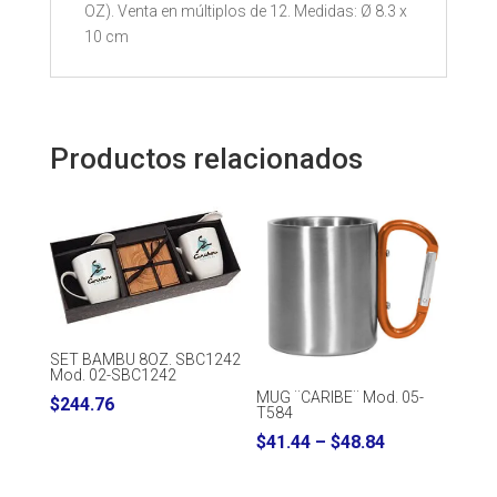
OZ). Venta en múltiplos de 12. Medidas: Ø 8.3 x
10 cm
Productos relacionados
SET BAMBU 8OZ. SBC1242
Mod. 02-SBC1242
MUG ¨CARIBE¨ Mod. 05-
$
244.76
T584
Price
$
41.44
–
$
48.84
range: