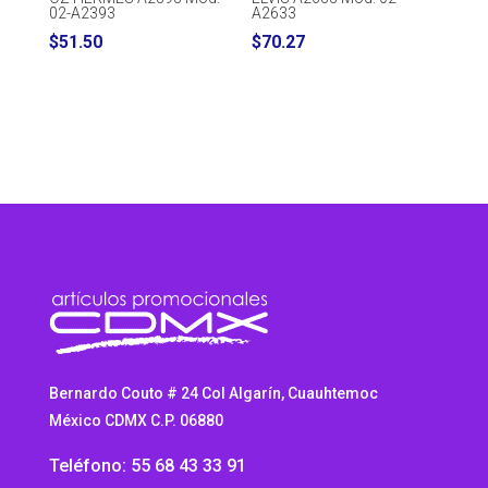
02-A2393
A2633
$
51.50
$
70.27
Bernardo Couto # 24 Col Algarín, Cuauhtemoc
México CDMX C.P. 06880
Teléfono: 55 68 43 33 91