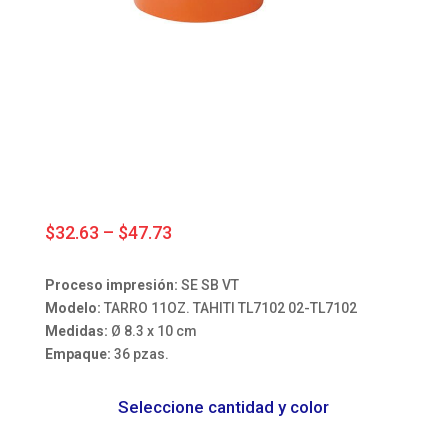
Price
$
32.63
–
$
47.73
range:
$32.63
Proceso impresión:
SE SB VT
through
Modelo:
TARRO 11OZ. TAHITI TL7102 02-TL7102
$47.73
Medidas:
Ø 8.3 x 10 cm
Empaque:
36 pzas.
Seleccione cantidad y color