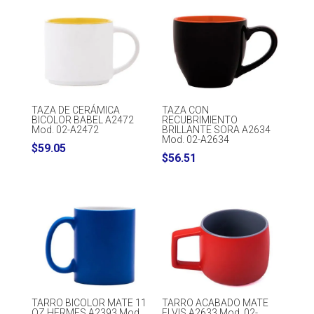
$41.44
through
$48.84
TAZA DE CERÁMICA
TAZA CON
BICOLOR BABEL A2472
RECUBRIMIENTO
Mod. 02-A2472
BRILLANTE SORA A2634
Mod. 02-A2634
$
59.05
$
56.51
TARRO BICOLOR MATE 11
TARRO ACABADO MATE
OZ HERMES A2393 Mod.
ELVIS A2633 Mod. 02-