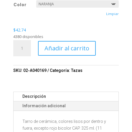
Color
Limpiar
$
42.74
4380 disponibles
TARRO
Añadir al carrito
11OZ.
TAHITI
TL7102
Mod.
SKU:
02-A040169
Categoría:
Tazas
02-
TL7102
cantidad
Descripción
Información adicional
Tarro de cerámica, colores lisos por dentro y
fuera, excepto rojo bicolor CAP. 325 ml. (11