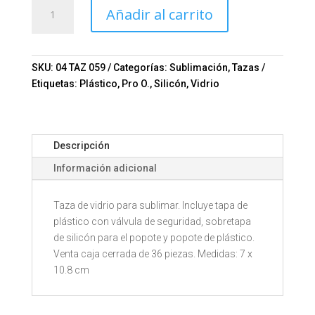
TAZA
Añadir al carrito
PARA
SUBLIMAR
BANAO
Mod.
SKU:
04 TAZ 059
Categorías:
Sublimación
,
Tazas
04-
Etiquetas:
Plástico
,
Pro O.
,
Silicón
,
Vidrio
TAZ
059
cantidad
Descripción
Información adicional
Taza de vidrio para sublimar. Incluye tapa de
plástico con válvula de seguridad, sobretapa
de silicón para el popote y popote de plástico.
Venta caja cerrada de 36 piezas. Medidas: 7 x
10.8 cm