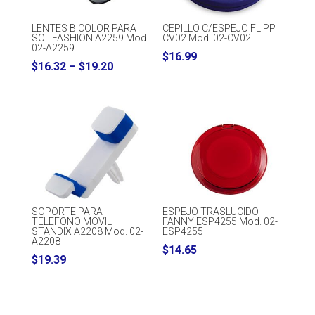
LENTES BICOLOR PARA
CEPILLO C/ESPEJO FLIPP
SOL FASHION A2259 Mod.
CV02 Mod. 02-CV02
02-A2259
$
16.99
Price
$
16.32
–
$
19.20
range:
$16.32
through
$19.20
SOPORTE PARA
ESPEJO TRASLUCIDO
TELEFONO MOVIL
FANNY ESP4255 Mod. 02-
STANDIX A2208 Mod. 02-
ESP4255
A2208
$
14.65
$
19.39