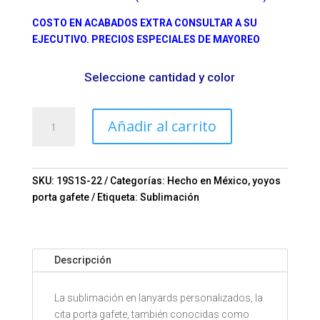
COSTO EN ACABADOS EXTRA CONSULTAR A SU
EJECUTIVO. PRECIOS ESPECIALES DE MAYOREO
Seleccione cantidad y color
Precio
Añadir al carrito
de
cordón
para
gafete
SKU:
19S1S-22
Categorías:
Hecho en México
,
yoyos
Mod.
porta gafete
Etiqueta:
Sublimación
11-
19S1S-
22
Descripción
cantidad
La sublimación en lanyards personalizados, la
cita porta gafete, también conocidas como