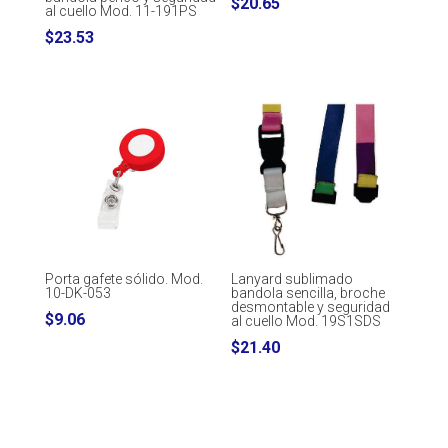
$
20.65
al cuello Mod. 11-191PS
$
23.53
Porta gafete sólido. Mod.
Lanyard sublimado
10-DK-053
bandola sencilla, broche
desmontable y seguridad
$
9.06
al cuello Mod. 19S1SDS
$
21.40