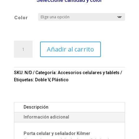
Seleccione cantidad y color
Color
Porta
Añadir al carrito
celular
señalador
Kilmer
Mod.
SKU:
N/D
Categoría:
Accesorios celulares y tablets
02-
Etiquetas:
Doble V
,
Plástico
A2185
cantidad
Descripción
Información adicional
Porta celular y señalador Kilmer