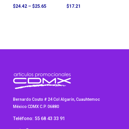
Price
$
24.42
–
$
25.65
$
17.21
range:
$24.42
through
$25.65
Bernardo Couto # 24 Col Algarín, Cuauhtemoc
México CDMX C.P. 06880
Teléfono: 55 68 43 33 91