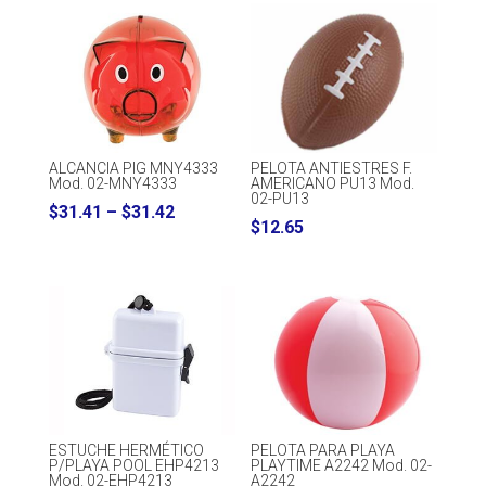
PELOTA ANTIESTRES F.
ALCANCIA PIG MNY4333
AMERICANO PU13 Mod.
Mod. 02-MNY4333
02-PU13
Price
$
31.41
–
$
31.42
$
12.65
range:
$31.41
through
$31.42
ESTUCHE HERMÉTICO
PELOTA PARA PLAYA
P/PLAYA POOL EHP4213
PLAYTIME A2242 Mod. 02-
Mod. 02-EHP4213
A2242