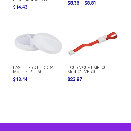
Price
$
8.36
–
$
8.81
$
14.43
range:
$8.36
through
$8.81
PASTILLERO PíLDORA
TOURNIQUET ME5001
Mod. 04-PT 050
Mod. 02-ME5001
$
13.44
$
23.87