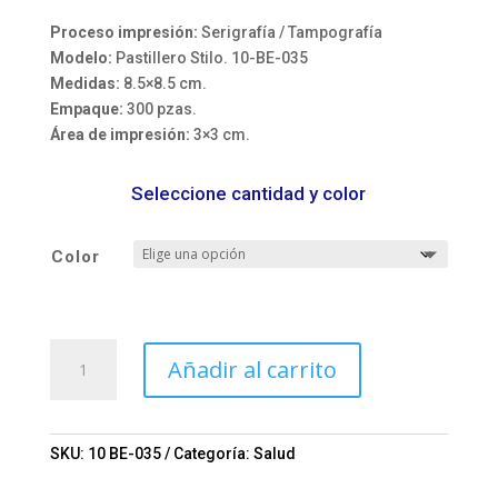
Proceso impresión:
Serigrafía / Tampografía
Modelo:
Pastillero Stilo. 10-BE-035
Medidas:
8.5×8.5 cm.
Empaque:
300 pzas.
Área de impresión:
3×3 cm.
Seleccione cantidad y color
Color
Pastillero
Añadir al carrito
Stilo.
Mod.
10-
BE-
SKU:
10 BE-035
Categoría:
Salud
035