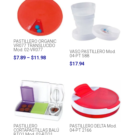
PASTILLERO ORGANIC
VR077 TRANSLUCIDO
Mod. 02-VR077
VASO PASTILLERO Mod.
04-PT 588
Price
$
7.89
–
$
11.98
$
17.94
range:
$7.89
through
$11.98
PASTILLERO
PASTILLERO DELTA Mod.
CORTAPASTILLAS BALÚ
04-PT 2166
BTQ1 Mod. 02-BTQ1