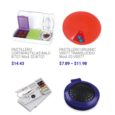
PASTILLERO
PASTILLERO ORGANIC
CORTAPASTILLAS BALÚ
VR077 TRANSLUCIDO
BTQ1 Mod. 02-BTQ1
Mod. 02-VR077
Price
$
14.43
$
7.89
–
$
11.98
range:
$7.89
through
$11.98