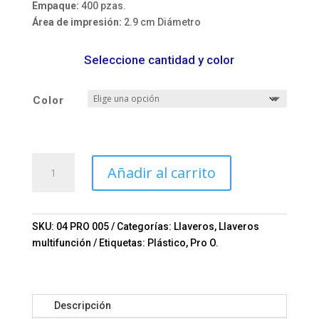
Empaque:
400 pzas.
Área de impresión:
2.9 cm Diámetro
Seleccione cantidad y color
Color
LLAVERO
Añadir al carrito
FLEXóMETRO
WHEEL
Mod.
04-
SKU:
04 PRO 005
Categorías:
Llaveros
,
Llaveros
PRO
multifunción
Etiquetas:
Plástico
,
Pro O.
005
cantidad
Descripción