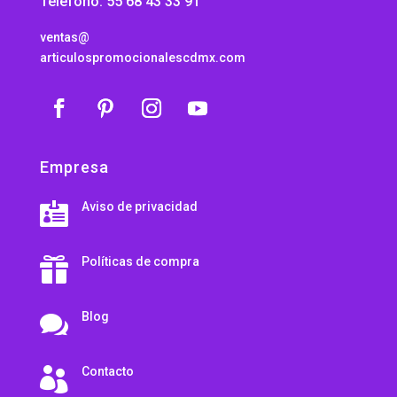
Teléfono: 55 68 43 33 91
ventas@
articulospromocionalescdmx.com
Empresa
Aviso de privacidad

Políticas de compra

Blog

Contacto
