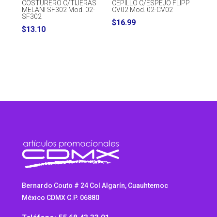
COSTURERO C/TIJERAS
CEPILLO C/ESPEJO FLIPP
MELANI SF302 Mod. 02-
CV02 Mod. 02-CV02
SF302
$
16.99
$
13.10
Bernardo Couto # 24 Col Algarín, Cuauhtemoc
México CDMX C.P. 06880