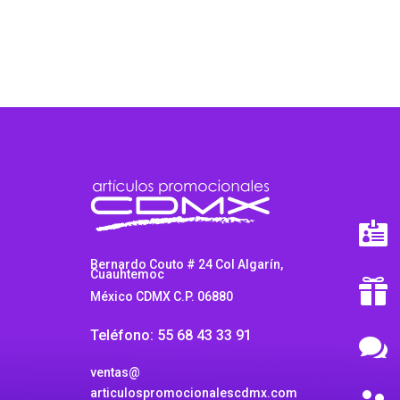
$
t
$

Bernardo Couto # 24 Col Algarín,
Cuauhtemoc

México CDMX C.P. 06880
Teléfono: 55 68 43 33 91

ventas@
articulospromocionalescdmx.com