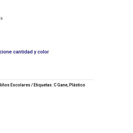
ía
cione cantidad y color
iños Escolares
Etiquetas:
C Gane
,
Plástico