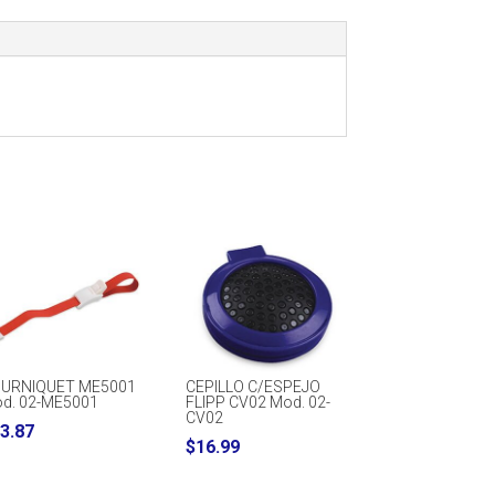
URNIQUET ME5001
CEPILLO C/ESPEJO
d. 02-ME5001
FLIPP CV02 Mod. 02-
CV02
3.87
$
16.99