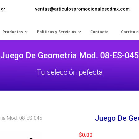
ventas@articulospromocionalescdmx.com
 91
Productos
Politicas y Servicios
Contacto
Carrito 
Juego De Geometria Mod. 08-ES-045
Tu selección pefecta
Juego De Ge
ria Mod. 08-ES-045
$
0.00