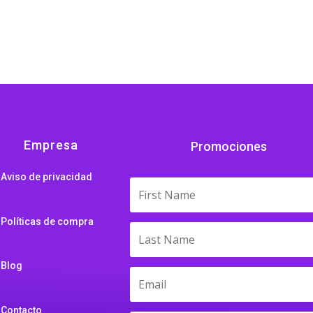
31.41
$16.99
$32.52
hrough
through
through
31.42
$21.65
$32.57
Empresa
Promociones
Aviso de privacidad
Políticas de compra
Blog
Contacto