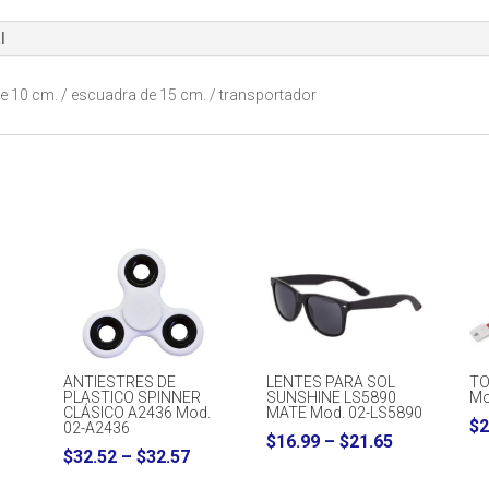
l
 de 10 cm. / escuadra de 15 cm. / transportador
ANTIESTRES DE
LENTES PARA SOL
TO
PLASTICO SPINNER
SUNSHINE LS5890
Mo
CLÁSICO A2436 Mod.
MATE Mod. 02-LS5890
$
2
02-A2436
rice
Price
$
16.99
–
$
21.65
Price
$
32.52
–
$
32.57
ange:
range:
range: