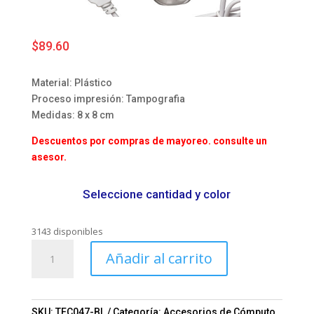
$
89.60
Material: Plástico
Proceso impresión: Tampografia
Medidas: 8 x 8 cm
Descuentos por compras de mayoreo. consulte un
asesor.
Seleccione cantidad y color
3143 disponibles
Hub
Añadir al carrito
Flor
Mod.
06-
TEC047
SKU:
TEC047-BL
Categoría:
Accesorios de Cómputo