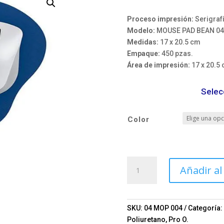
Proceso impresión:
Serigraf
Modelo:
MOUSE PAD BEAN 04
Medidas:
17 x 20.5 cm
Empaque:
450 pzas.
Área de impresión:
17 x 20.5
Selec
Color
MOUSE
Añadir al
PAD
BEAN
Mod.
04-
SKU:
04 MOP 004
Categoría:
MOP
Poliuretano
,
Pro O.