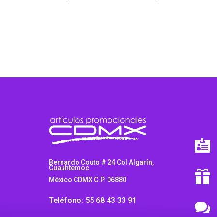

Bernardo Couto # 24 Col Algarín,
Cuauhtemoc

México CDMX C.P. 06880
Teléfono: 55 68 43 33 91
