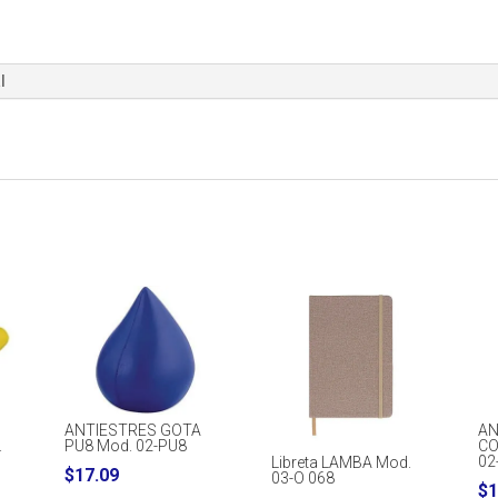
004
cantidad
l
ANTIESTRES GOTA
AN
.
PU8 Mod. 02-PU8
CO
02
Libreta LAMBA Mod.
$
17.09
03-O 068
$
1