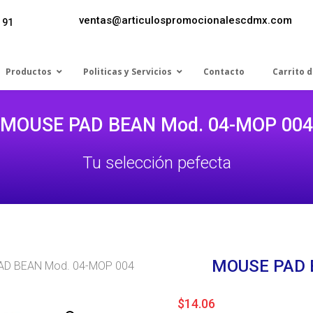
ventas@articulospromocionalescdmx.com
 91
Productos
Politicas y Servicios
Contacto
Carrito 
MOUSE PAD BEAN Mod. 04-MOP 004
Tu selección pefecta
MOUSE PAD 
AD BEAN Mod. 04-MOP 004
$
14.06