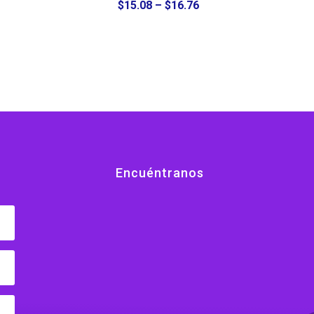
Price
$
15.08
–
$
16.76
range:
$15.08
through
$16.76
Encuéntranos