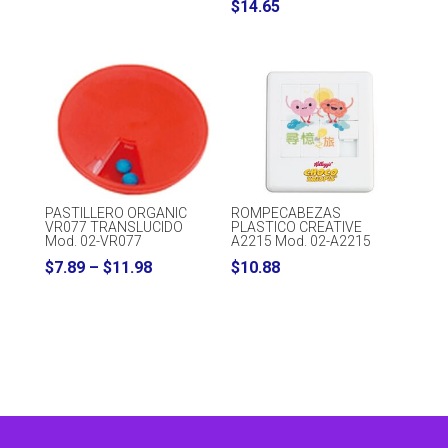
$
14.65
PASTILLERO ORGANIC
ROMPECABEZAS
VR077 TRANSLUCIDO
PLASTICO CREATIVE
Mod. 02-VR077
A2215 Mod. 02-A2215
Price
$
7.89
–
$
11.98
$
10.88
range:
$7.89
through
$11.98