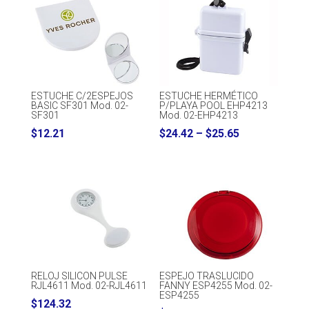
ESTUCHE C/2ESPEJOS
ESTUCHE HERMÉTICO
BASIC SF301 Mod. 02-
P/PLAYA POOL EHP4213
SF301
Mod. 02-EHP4213
Price
$
12.21
$
24.42
–
$
25.65
range:
$24.42
through
$25.65
RELOJ SILICON PULSE
ESPEJO TRASLUCIDO
RJL4611 Mod. 02-RJL4611
FANNY ESP4255 Mod. 02-
ESP4255
$
124.32