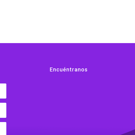
range:
$16.32
through
$19.20
Encuéntranos