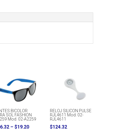
NTES BICOLOR
RELOJ SILICON PULSE
RA SOL FASHION
RJL4611 Mod. 02-
259 Mod. 02-A2259
RJL4611
Price
6.32
–
$
19.20
$
124.32