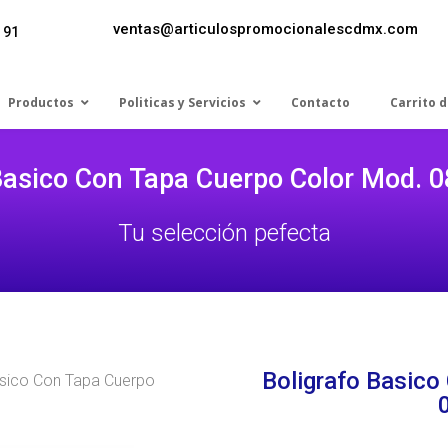
ventas@articulospromocionalescdmx.com
 91
Productos
Politicas y Servicios
Contacto
Carrito 
Basico Con Tapa Cuerpo Color Mod. 
Tu selección pefecta
Boligrafo Basico
asico Con Tapa Cuerpo