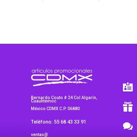

Bernardo Couto # 24 Col Algarín,
Cuauhtemoc

México CDMX C.P. 06880
Teléfono: 55 68 43 33 91

ventas@