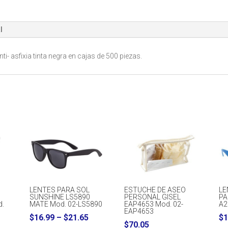
l
- asfixia tinta negra en cajas de 500 piezas.
LENTES PARA SOL
ESTUCHE DE ASEO
LE
SUNSHINE LS5890
PERSONAL GISEL
PA
d.
MATE Mod. 02-LS5890
EAP4653 Mod. 02-
A2
EAP4653
Price
$
16.99
–
$
21.65
$
1
$
70.05