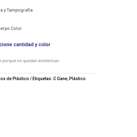
ía y Tampografía
uerpo Color
cione cantidad y color
le porque no quedan existencias.
fos de Plástico
Etiquetas:
C Gane
,
Plástico