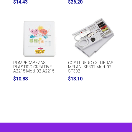
$
14.43
$
26.20
ROMPECABEZAS
COSTURERO C/TIJERAS
PLASTICO CREATIVE
MELANI SF302 Mod. 02-
A2215 Mod. 02-A2215
SF302
$
10.88
$
13.10