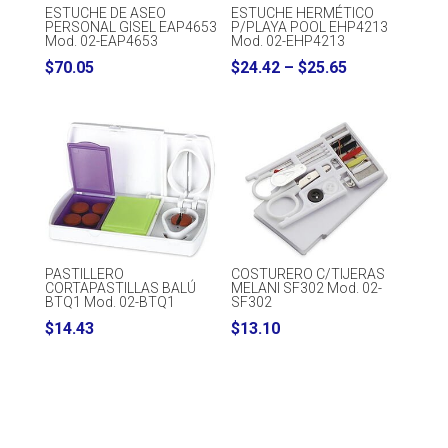
ESTUCHE DE ASEO
ESTUCHE HERMÉTICO
PERSONAL GISEL EAP4653
P/PLAYA POOL EHP4213
Mod. 02-EAP4653
Mod. 02-EHP4213
Price
$
70.05
$
24.42
–
$
25.65
range:
$24.42
through
$25.65
PASTILLERO
COSTURERO C/TIJERAS
CORTAPASTILLAS BALÚ
MELANI SF302 Mod. 02-
BTQ1 Mod. 02-BTQ1
SF302
$
14.43
$
13.10