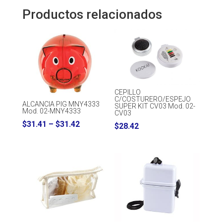
Productos relacionados
CEPILLO
C/COSTURERO/ESPEJO
ALCANCIA PIG MNY4333
SUPER KIT CV03 Mod. 02-
Mod. 02-MNY4333
CV03
Price
$
31.41
–
$
31.42
$
28.42
range:
$31.41
through
$31.42