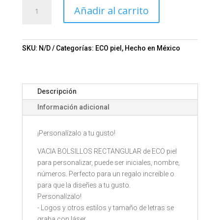
Vacía
Añadir al carrito
Bolsillos
Rectangular
Mod.
20-
SKU:
N/D
Categorías:
ECO piel
,
Hecho en México
VB
REC
cantidad
Descripción
Información adicional
¡Personalízalo a tu gusto!
VACIA BOLSILLOS RECTANGULAR de ECO piel
para personalizar, puede ser iniciales, nombre,
números. Perfecto para un regalo increíble o
para que la diseñes a tu gusto.
Personalízalo!
- Logos y otros estilos y tamaño de letras se
graba con láser