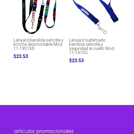
Lanyard bandola sencilla y
Lanyard sublimado
broche desmontable Mod.
bandola sencilla y
11-19S1SD
seguridad al cuello Mod.
11-191SS
$
23.53
$
23.53