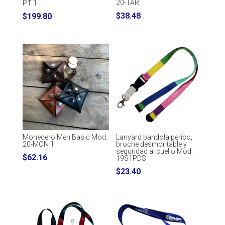
20-TAR
PT 1
$
38.48
$
199.80
Lanyard bandola perico,
Monedero Men Basic Mod.
broche desmontable y
20-MON 1
seguridad al cuello Mod.
$
62.16
19S1PDS
$
23.40