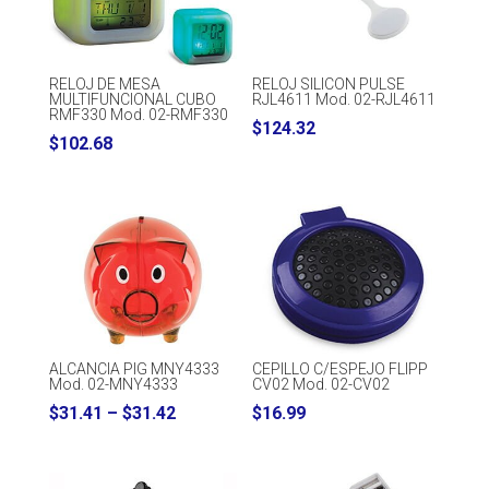
RELOJ DE MESA
RELOJ SILICON PULSE
MULTIFUNCIONAL CUBO
RJL4611 Mod. 02-RJL4611
RMF330 Mod. 02-RMF330
$
124.32
$
102.68
ALCANCIA PIG MNY4333
CEPILLO C/ESPEJO FLIPP
Mod. 02-MNY4333
CV02 Mod. 02-CV02
Price
$
31.41
–
$
31.42
$
16.99
range:
$31.41