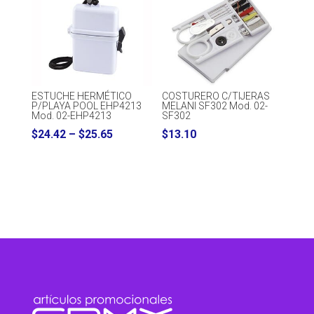
through
$31.42
ESTUCHE HERMÉTICO
COSTURERO C/TIJERAS
P/PLAYA POOL EHP4213
MELANI SF302 Mod. 02-
Mod. 02-EHP4213
SF302
Price
$
24.42
–
$
25.65
$
13.10
range:
$24.42
through
$25.65