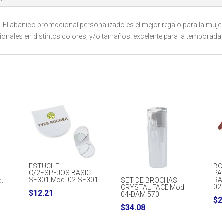
 El abanico promocional personalizado es el mejor regalo para la mujer,
nales en distintos colores, y/o tamaños. excelente para la temporada 
ESTUCHE
BO
C/2ESPEJOS BASIC
PA
SF301 Mod. 02-SF301
RA
.
SET DE BROCHAS
02
CRYSTAL FACE Mod.
$
12.21
04-DAM 570
$
2
$
34.08