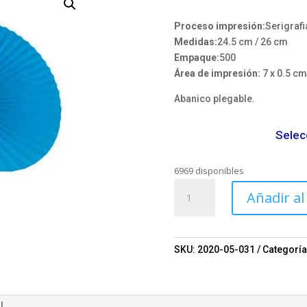
Proceso impresión:
Serigrafi
Medidas:
24.5 cm / 26 cm
Empaque:
500
Área de impresión:
7 x 0.5 cm
Abanico plegable.
Selec
6969 disponibles
Abanico
Añadir al
personalizado
Mod.
0030
cantidad
SKU:
2020-05-031
Categoría
l