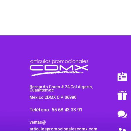

Bernardo Couto # 24 Col Algarín,
Cuauhtemoc

México CDMX C.P. 06880
Teléfono: 55 68 43 33 91

ventas@
articulospromocionalescdmx.com