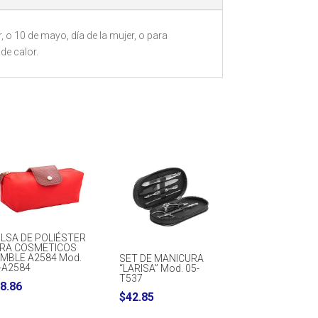
 o 10 de mayo, día de la mujer, o para
de calor.
LSA DE POLIÉSTER
RA COSMETICOS
MBLE A2584 Mod.
SET DE MANICURA
-A2584
“LARISA” Mod. 05-
T537
8.86
$
42.85