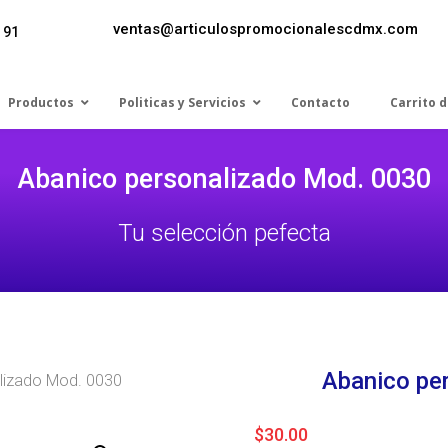
ventas@articulospromocionalescdmx.com
 91
Productos
Politicas y Servicios
Contacto
Carrito 
Abanico personalizado Mod. 0030
Tu selección pefecta
Abanico pe
lizado Mod. 0030
$
30.00