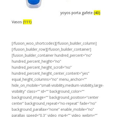
yoyos porta gafete
(40)
Vasos
(111)
[/fusion_woo_shortcodes][/fusion_builder_column]
[/fusion_builder_row][/fusion_builder_container]
[fusion_builder_container hundred_percent=”no”
hundred_percent_height=”no”
hundred_percent_height_scroll=”no”
hundred_percent_height_center_content=”yes”
equal_height_columns=”no” menu_anchor=””
hide_on_mobile=”small-visibility,medium-visibility,large-
visibility” class=”” id=”” background_color=””
background_image=”” background_position=”center
center” background_repeat=”no-repeat” fade=”no”
background_parallax=”none” enable_mobile=”no”
parallax_speed=”0.3″ video_mp4=”” video_webm=””