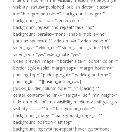
hide_on_mobile=”small-visibility,medium-visibility,large-
visibility” status=”published” publish_date=”” class=””
id=”” background_color=”” background_image=””
background_position=”center center”
background_repeat=”no-repeat” fade=”no”
background_parallax=”none” enable_mobile=”no”
parallax_speed=”0.3″ video_mp4=”” video_webm=””
video_ogv=”” video_url=”” video_aspect_ratio=”16:9″
video_loop=”yes” video_mute=”yes”
video_preview_image=”” border_size=”” border_color=””
border_style=”solid” margin_top=”” margin_bottom=””
padding_top=”” padding_right=”” padding_bottom=””
padding_left=””][fusion_builder_row]
[fusion_builder_column type=”1_1″ spacing=””
center_content=”no” link=”” target=”_self” min_height=””
hide_on_mobile=”small-visibility,medium-visibility,large-
visibility” class=”” id=”” background_color=””
background_image=”” background_image_id=””
background_position=”left top”
background_repeat=”no-repeat” hover_type=”none”