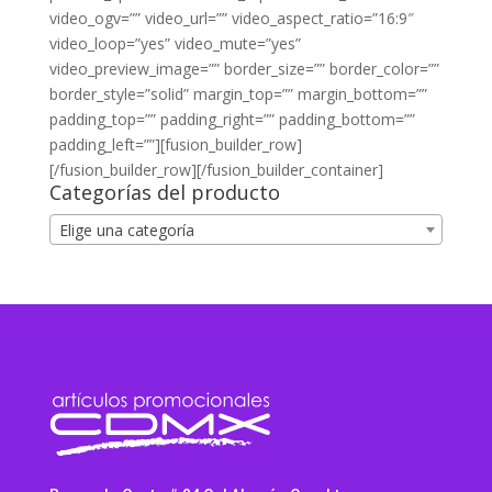
video_ogv=”” video_url=”” video_aspect_ratio=”16:9″
video_loop=”yes” video_mute=”yes”
video_preview_image=”” border_size=”” border_color=””
border_style=”solid” margin_top=”” margin_bottom=””
padding_top=”” padding_right=”” padding_bottom=””
padding_left=””][fusion_builder_row]
[/fusion_builder_row][/fusion_builder_container]
Categorías del producto
Elige una categoría