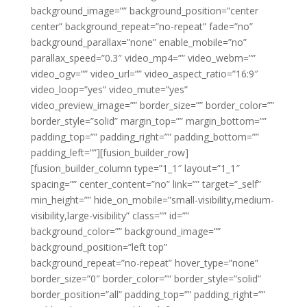
background_image=”” background_position=”center
center” background_repeat=”no-repeat” fade=”no”
background_parallax=”none” enable_mobile=”no”
parallax_speed=”0.3″ video_mp4=”” video_webm=””
video_ogv=”” video_url=”” video_aspect_ratio=”16:9″
video_loop=”yes” video_mute=”yes”
video_preview_image=”” border_size=”” border_color=””
border_style=”solid” margin_top=”” margin_bottom=””
padding_top=”” padding_right=”” padding_bottom=””
padding_left=””][fusion_builder_row]
[fusion_builder_column type=”1_1″ layout=”1_1″
spacing=”” center_content=”no” link=”” target=”_self”
min_height=”” hide_on_mobile=”small-visibility,medium-
visibility,large-visibility” class=”” id=””
background_color=”” background_image=””
background_position=”left top”
background_repeat=”no-repeat” hover_type=”none”
border_size=”0″ border_color=”” border_style=”solid”
border_position=”all” padding_top=”” padding_right=””