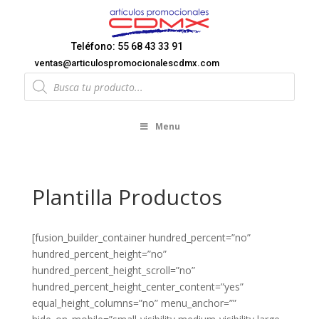
Teléfono: 55 68 43 33 91
ventas@articulospromocionalescdmx.com
Products
search
Menu
Plantilla Productos
[fusion_builder_container hundred_percent=”no”
hundred_percent_height=”no”
hundred_percent_height_scroll=”no”
hundred_percent_height_center_content=”yes”
equal_height_columns=”no” menu_anchor=””