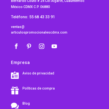
Bernardo Couto # 24 Col Algarín, Cuauhtemoc
México CDMX C.P. 06880
Teléfono: 55 68 43 33 91
ventas@
articulospromocionalescdmx.com
Empresa
Aviso de privacidad

Políticas de compra

Blog
