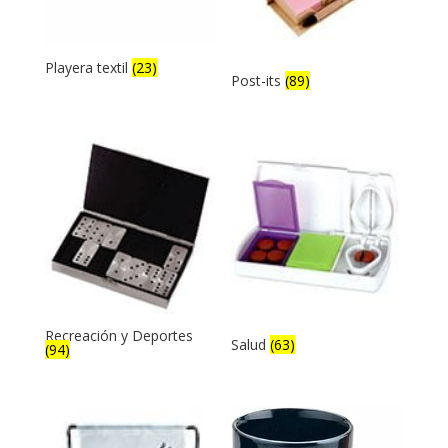
Playera textil
(23)
Post-its
(89)
Recreación y Deportes
Salud
(63)
(94)