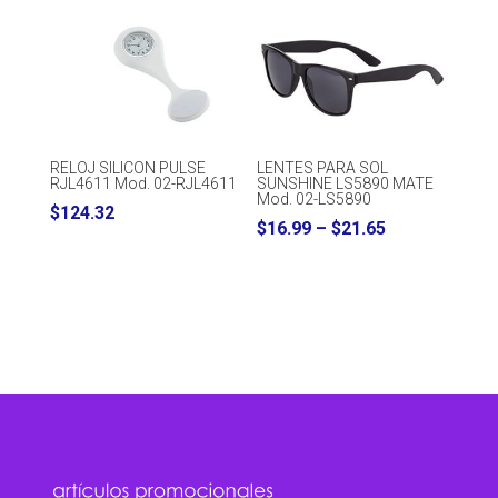
RELOJ SILICON PULSE
LENTES PARA SOL
RJL4611 Mod. 02-RJL4611
SUNSHINE LS5890 MATE
Mod. 02-LS5890
$
124.32
Price
$
16.99
–
$
21.65
range:
$16.99
through
$21.65