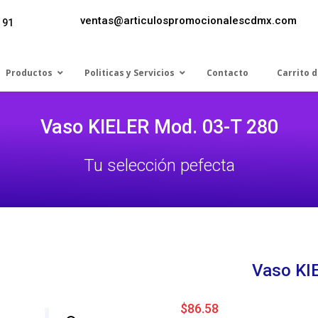
ventas@articulospromocionalescdmx.com
 91
Productos
Politicas y Servicios
Contacto
Carrito 
Vaso KIELER Mod. 03-T 280
Tu selección pefecta
Vaso KI
0
$
86.58