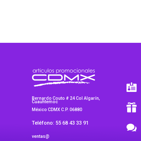
r
$
t
$

Bernardo Couto # 24 Col Algarín,
Cuauhtemoc

México CDMX C.P. 06880
Teléfono: 55 68 43 33 91

ventas@