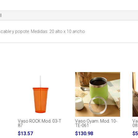
cantidad
l
scable y popote. Medidas: 20 alto x 10 ancho
Vaso ROCK Mod. 03-T
Vaso Oyam. Mod. 10-
Va
87
TE-061
08
rice
$
13.57
$
130.98
$
5