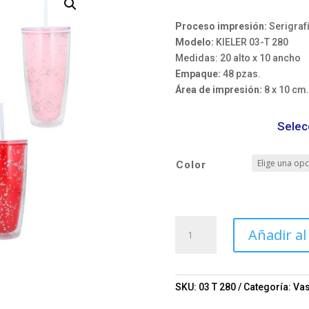
Proceso impresión:
Serigraf
Modelo:
KIELER 03-T 280
Medidas: 20 alto x 10 ancho
Empaque:
48 pzas.
Área de impresión:
8 x 10 cm.
Selec
Color
Vaso
Añadir al
KIELER
Mod.
03-
T
SKU:
03 T 280
Categoría:
Va
280