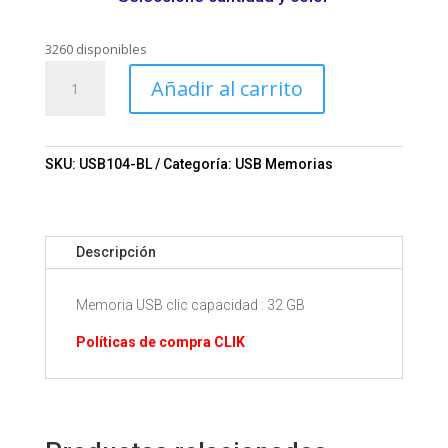
3260 disponibles
USB
Añadir al carrito
Clic
32
GB
Mod.
SKU:
USB104-BL
Categoría:
USB Memorias
06-
USB104
cantidad
Descripción
Memoria USB clic capacidad : 32 GB
Políticas de compra CLIK