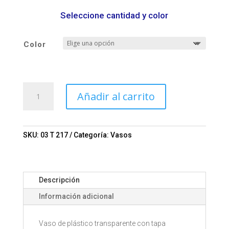
Seleccione cantidad y color
Color
Vaso
Añadir al carrito
TRITON
Mod.
03-
T
SKU:
03 T 217
Categoría:
Vasos
217
cantidad
Descripción
Información adicional
Vaso de plástico transparente con tapa