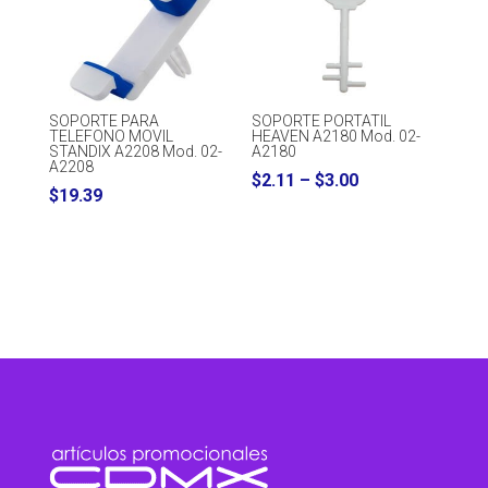
SOPORTE PARA
SOPORTE PORTATIL
TELEFONO MOVIL
HEAVEN A2180 Mod. 02-
STANDIX A2208 Mod. 02-
A2180
A2208
Price
$
2.11
–
$
3.00
$
19.39
range:
$2.11
through
$3.00