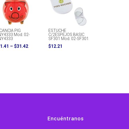
CANCIA PIG
ESTUCHE
Y4333 Mod. 02-
C/2ESPEJOS BASIC
NY4333
SF301 Mod. 02-SF301
Price
1.41
–
$
31.42
$
12.21
range:
$31.41
through
$31.42
Encuéntranos