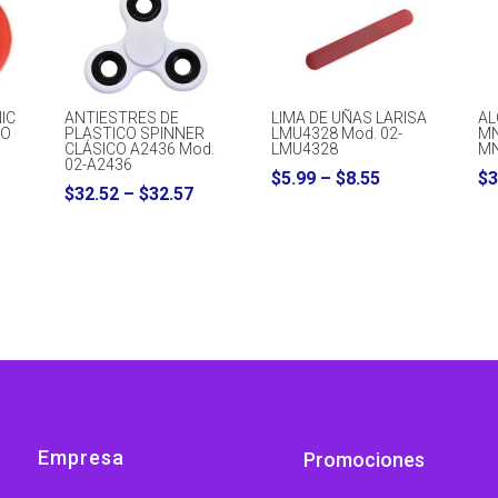
IC
ANTIESTRES DE
LIMA DE UÑAS LARISA
AL
DO
PLASTICO SPINNER
LMU4328 Mod. 02-
MN
CLÁSICO A2436 Mod.
LMU4328
M
02-A2436
ice
Price
$
5.99
–
$
8.55
$
3
Price
$
32.52
–
$
32.57
nge:
range:
range:
.89
$5.99
$32.52
rough
through
through
1.98
$8.55
$32.57
Empresa
Promociones