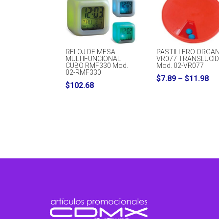
RELOJ DE MESA
PASTILLERO ORGAN
MULTIFUNCIONAL
VR077 TRANSLUCI
CUBO RMF330 Mod.
Mod. 02-VR077
02-RMF330
Pr
$
7.89
–
$
11.98
$
102.68
ra
$7
th
$1