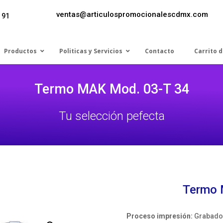
ventas@articulospromocionalescdmx.com
 91
Productos
Politicas y Servicios
Contacto
Carrito 
Termo MAK Mod. 03-T 34
Tu selección pefecta
Termo 
Proceso impresión:
Grabado 