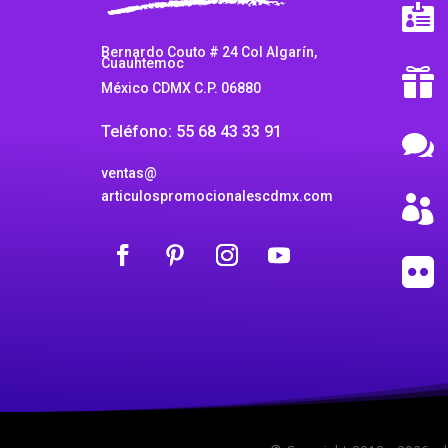

Bernardo Couto # 24 Col Algarín,
Cuauhtemoc

México CDMX C.P. 06880
Teléfono: 55 68 43 33 91

ventas@
articulospromocionalescdmx.com

