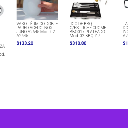
VASO TÉRMICO DOBLE
JGO DE BBQ
TA
PARED ACERO INOX.
C/ESTUCHE CROME
DO
JUNO A2645 Mod. 02-
BBQ017 PLATEADO
IN
A2645
Mod. 02-BBQ017
A2
$
133.20
$
310.80
$
1
ZZA
od.