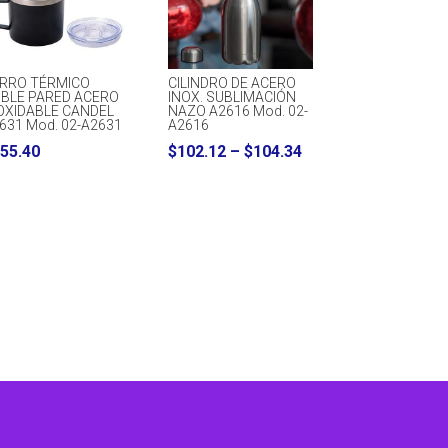
RRO TÉRMICO
CILINDRO DE ACERO
BLE PARED ACERO
INOX. SUBLIMACIÓN
OXIDABLE CANDEL
NAZO A2616 Mod. 02-
631 Mod. 02-A2631
A2616
Price
55.40
$
102.12
–
$
104.34
range:
$102.12
through
$104.34