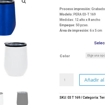
Proceso impresión:
Grabado 
Modelo:
PERA 03-T 169
Medidas: 12 alto x 8 ancho
Empaque:
50 pzas.
Área de impresión:
6 x 5 cm
Selec
Color
Termo
Añadir al
PERA
Mod.
03-
T
SKU:
03 T 169
Categoría:
Te
169