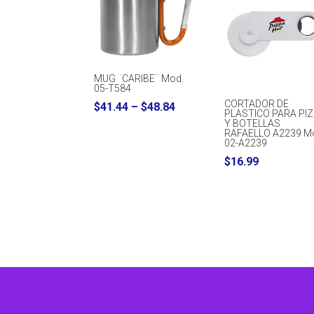
MUG ¨CARIBE¨ Mod.
05-T584
CORTADOR DE
Price
$
41.44
–
$
48.84
PLASTICO PARA PI
range:
Y BOTELLAS
RAFAELLO A2239 M
$41.44
02-A2239
through
$
16.99
$48.84