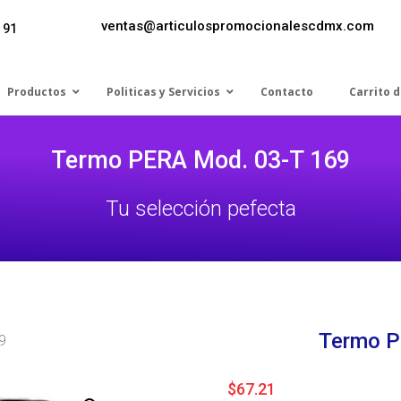
ventas@articulospromocionalescdmx.com
 91
Productos
Politicas y Servicios
Contacto
Carrito 
Termo PERA Mod. 03-T 169
Tu selección pefecta
Termo P
9
$
67.21