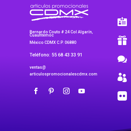

Bernardo Couto # 24 Col Algarín,
Cuauhtemoc

México CDMX C.P. 06880
Teléfono: 55 68 43 33 91

ventas@
articulospromocionalescdmx.com

