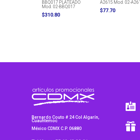
BBQ017 PLATEADO
A2615 Mod. 02-A26
Mod. 02-BBQ017
$
77.70
$
310.80

Bernardo Couto # 24 Col Algarín,
Cuauhtemoc

México CDMX C.P. 06880