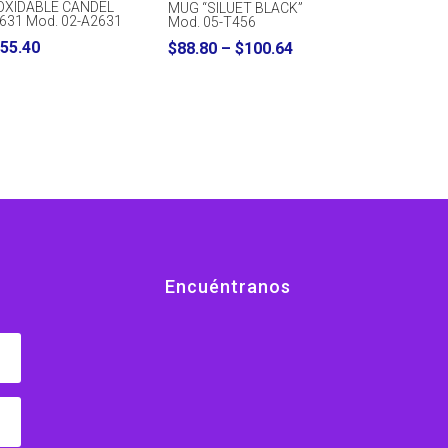
OXIDABLE CANDEL
MUG “SILUET BLACK”
631 Mod. 02-A2631
Mod. 05-T456
55.40
Price
$
88.80
–
$
100.64
range:
$88.80
through
$100.64
Encuéntranos