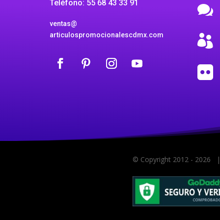
Teléfono: 55 68 43 33 91

ventas@
articulospromocionalescdmx.com


© Copyright 2012 -
2026 |