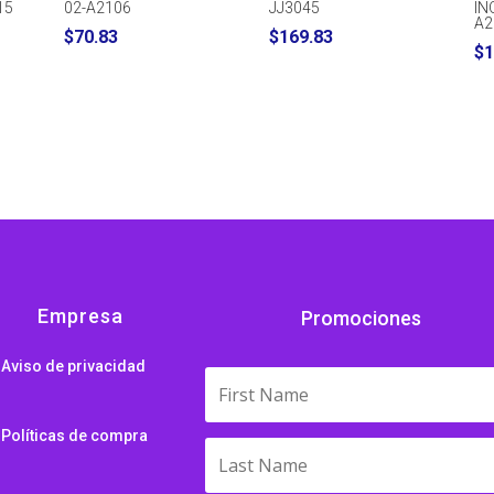
15
02-A2106
JJ3045
IN
A2
$
70.83
$
169.83
$
1
Empresa
Promociones
Aviso de privacidad
Políticas de compra