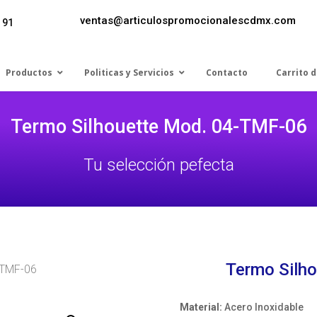
ventas@articulospromocionalescdmx.com
 91
Productos
Politicas y Servicios
Contacto
Carrito 
Termo Silhouette Mod. 04-TMF-06
Tu selección pefecta
Termo Silh
-TMF-06
Material:
Acero Inoxidable