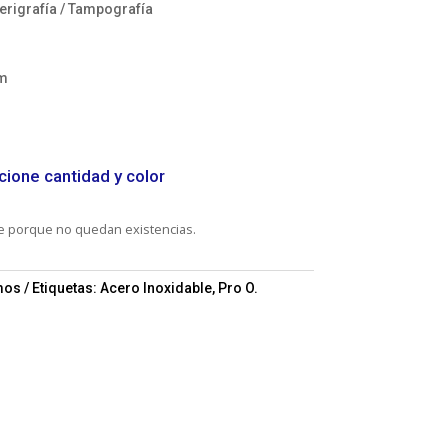
Serigrafía / Tampografía
cm
cione cantidad y color
le porque no quedan existencias.
mos
Etiquetas:
Acero Inoxidable
,
Pro O.